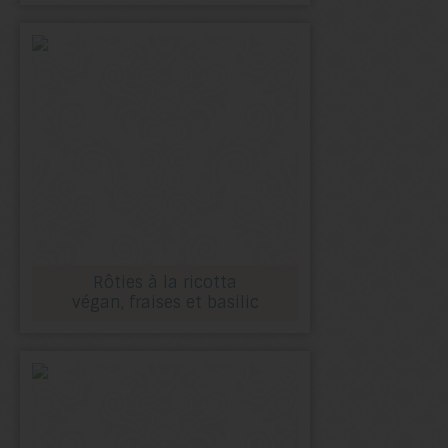
Rôties à la ricotta
végan, fraises et basilic