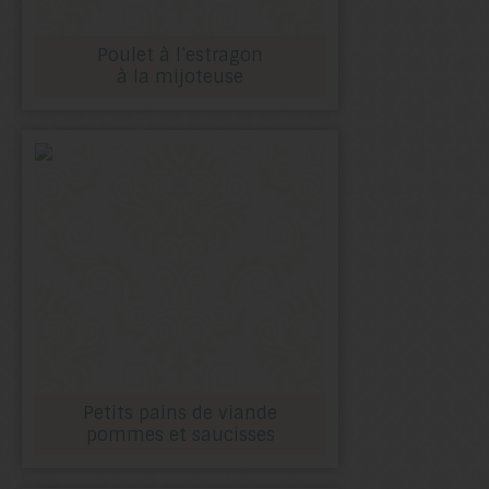
Poulet à l’estragon
à la mijoteuse
Petits pains de viande
pommes et saucisses