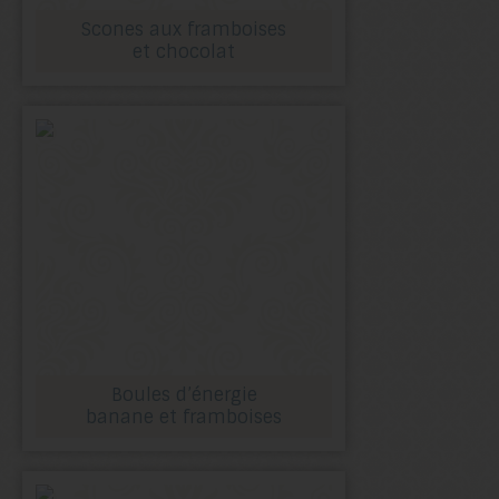
Scones aux framboises
et chocolat
Boules d’énergie
banane et framboises