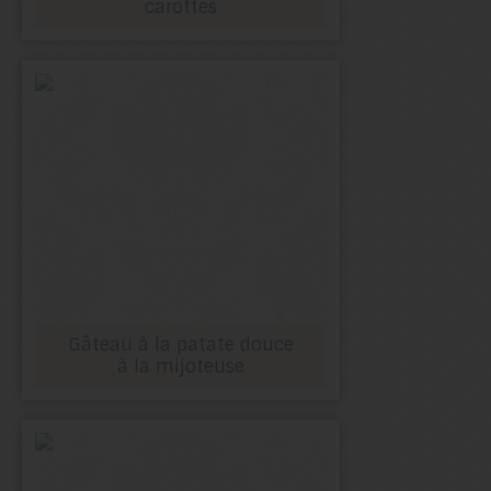
carottes
Gâteau à la patate douce
à la mijoteuse