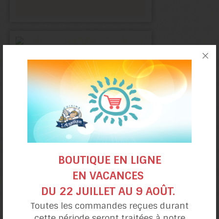
Biscuits
BOUTIQUE EN LIGNE
choco-amandes
EN VACANCES
DU 22 JUILLET AU 9 AOÛT.
Toutes les commandes reçues durant
cette période seront traitées à notre