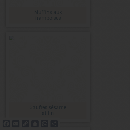
Muffins aux
framboises
Gaufres sésame
et lin
Facebook
Email
Copy
Snapchat
WhatsApp
Partager
Link