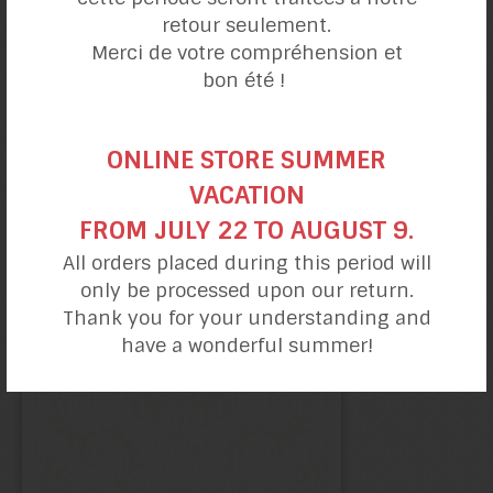
retour seulement.
Merci de votre compréhension et
bon été !
ONLINE STORE SUMMER
VACATION
Bouchées d’énergies choco
FROM JULY 22 TO AUGUST 9.
et beurre d’amande
All orders placed during this period will
only be processed upon our return.
Thank you for your understanding and
have a wonderful summer!