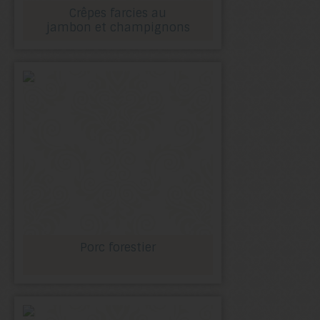
Crêpes farcies au
jambon et champignons
Porc forestier