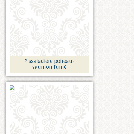
Pissaladière poireau-
saumon fumé