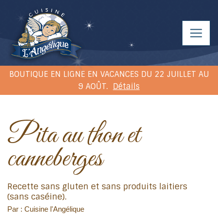
BOUTIQUE EN LIGNE EN VACANCES DU 22 JUILLET AU
9 AOÛT.
Détails
Pita au thon et
canneberges
Recette sans gluten et sans produits laitiers
(sans caséine).
Par : Cuisine l'Angélique