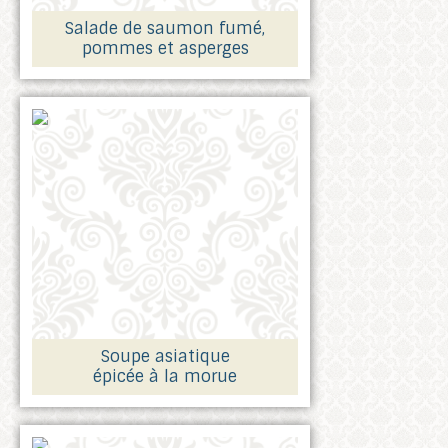
Salade de saumon fumé,
pommes et asperges
Soupe asiatique
épicée à la morue