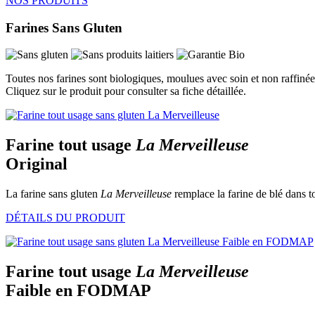
NOS PRODUITS
d'appareils
tactiles
Farines Sans Gluten
peuvent
se
servir
de
Toutes nos farines sont biologiques, moulues avec soin et non raffinées
gestes
Cliquez sur le produit pour consulter sa fiche détaillée.
tels
que
toucher
et
Farine tout usage
La Merveilleuse
glisser.
Original
La farine sans gluten
La Merveilleuse
remplace la farine de blé dans to
DÉTAILS DU PRODUIT
Farine tout usage
La Merveilleuse
Faible en FODMAP