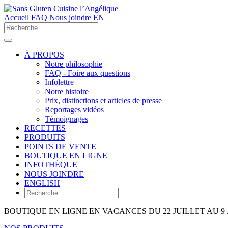
Accueil
FAQ
Nous joindre
EN
Utilisez
les
flèches
haut
À PROPOS
et
Notre philosophie
bas
FAQ - Foire aux questions
pour
Infolettre
sélectionner
Notre histoire
le
Prix, distinctions et articles de presse
résultat
Reportages vidéos
disponible.
Témoignages
Appuyez
RECETTES
sur
PRODUITS
Entrée
POINTS DE VENTE
pour
BOUTIQUE EN LIGNE
accéder
INFOTHÈQUE
au
NOUS JOINDRE
résultat
ENGLISH
de
recherche
sélectionné.
BOUTIQUE EN LIGNE EN VACANCES DU 22 JUILLET AU 9
Les
utilisateurs