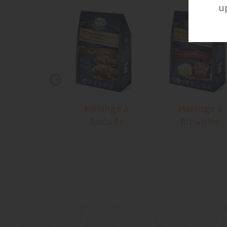
u
Mélange à
Mélange à
Biscuits
Brownies