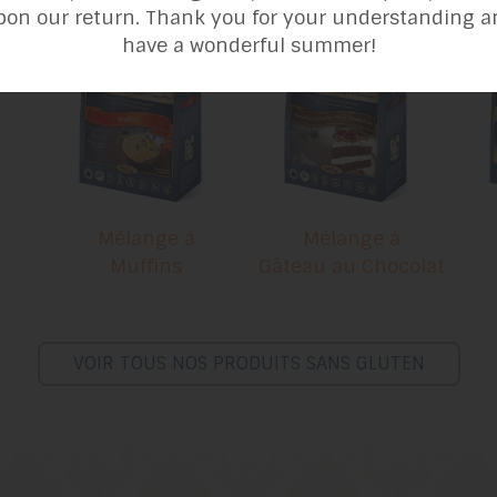
pon our return. Thank you for your understanding a
have a wonderful summer!
Mélange à
Mélange à
Muffins
Gâteau au Chocolat
VOIR TOUS NOS PRODUITS SANS GLUTEN