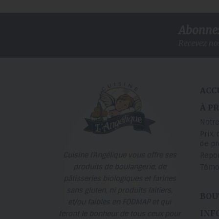
Abonnez-
Recevez nos
ACC
À P
Notre
Prix, 
de p
Cuisine l’Angélique vous offre ses
Repo
produits de boulangerie, de
Témo
pâtisseries biologiques et farines
sans gluten, ni produits laitiers,
BOU
et/ou faibles en FODMAP et qui
INF
feront le bonheur de tous ceux pour