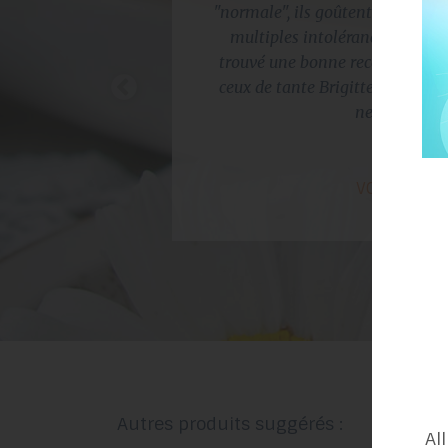
"normale", ils goûtent la même ch
multiples intolérances (dont pr
trouvé une bonne recette de br
ceux de tante Brigitte ouffff.... 
ne peut rie
VOIR TOUS 
Autres produits suggérés :
Al