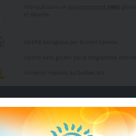
Fabriqué dans un
environnement
SANS
gluten
et sésame.
Certifié biologique par Écocert Canada
Certifié sans gluten par le Programme d’Alim
Aliments Préparés au Québec Bio
Brigitte car grâce à eux je peux me sentir