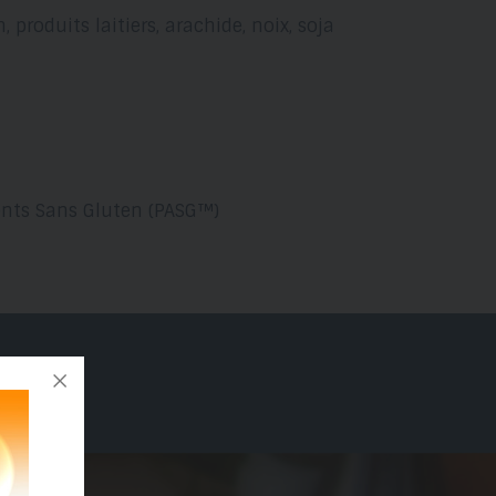
, produits laitiers, arachide, noix, soja
ents Sans Gluten (PASG™)
« Ils sont succulent et juste le nom...me rappelle un ange