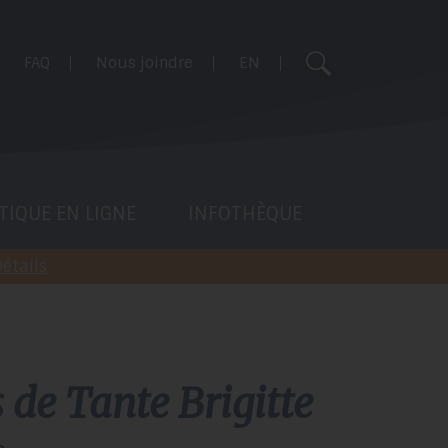
Utilisez
FAQ
Nous joindre
EN
les
flèches
haut
et
bas
pour
TIQUE EN LIGNE
INFOTHÈQUE
sélectionner
le
étails
résultat
disponible.
Appuyez
sur
Entrée
de Tante Brigitte
pour
accéder