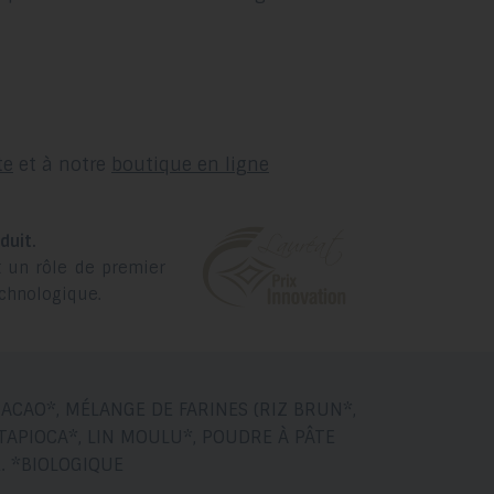
glisser.
te
et à notre
boutique en ligne
duit.
t un rôle de premier
technologique.
ACAO*, MÉLANGE DE FARINES (RIZ BRUN*,
TAPIOCA*, LIN MOULU*, POUDRE À PÂTE
. *BIOLOGIQUE