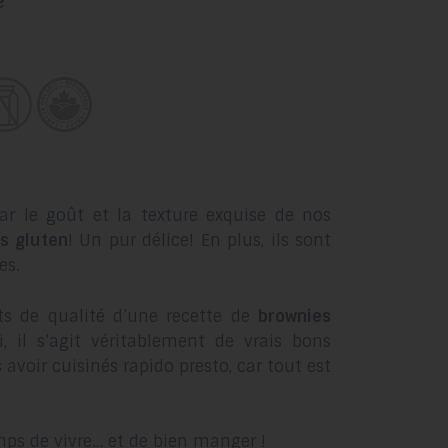
e
au
résultat
de
recherche
sélectionné.
Les
utilisateurs
d'appareils
tactiles
ar le goût et la texture exquise de nos
peuvent
s gluten
! Un pur délice! En plus, ils sont
se
es.
servir
de
nts de qualité d’une recette de
brownies
gestes
si, il s’agit véritablement de vrais bons
tels
 avoir cuisinés rapido presto, car tout est
que
toucher
et
mps de vivre… et de bien manger !