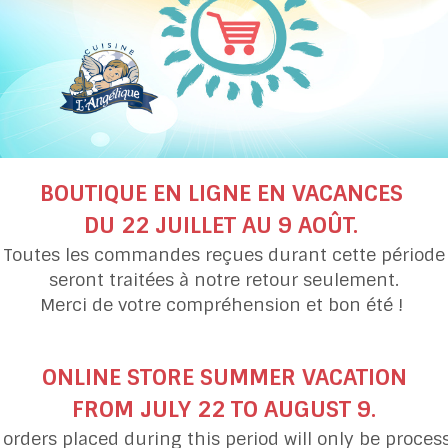
ose que les "vrais". Je suis coeliaque avec
oduits laitiers et soya) et je n'ai jamais
ownies qui sont moelleux et goûteux mais
C'est le paradis ! Rapide à faire en plus ! On
n demander de mieux »
- Karine -
LES TÉMOIGNAGES
BOUTIQUE EN LIGNE EN VACANCES
DU 22 JUILLET AU 9 AOÛT.
Toutes les commandes reçues durant cette période
seront traitées à notre retour seulement.
Merci de votre compréhension et bon été !
ONLINE STORE SUMMER VACATION
FROM JULY 22 TO AUGUST 9.
l orders placed during this period will only be proces