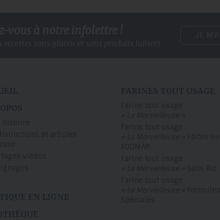
vous à notre infolettre !
JE M’
 recettes sans gluten
et sans produits laitiers
UEIL
FARINES TOUT USAGE
Farine tout usage
ROPOS
« La Merveilleuse »
 histoire
Farine tout usage
distinctions et articles
« La Merveilleuse »
Faible en
resse
FODMAP
rtages vidéos
Farine tout usage
ignages
« La Merveilleuse »
Sans Riz
Farine tout usage
« La Merveilleuse »
Formule
TIQUE EN LIGNE
Spéciales
OTHÈQUE