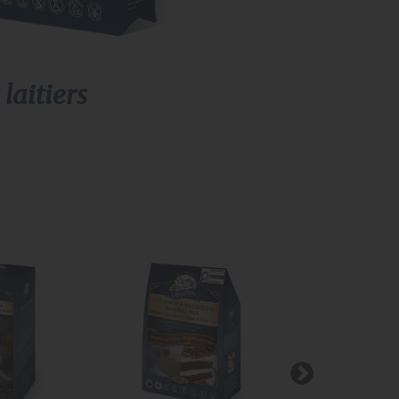
glisser.
s
laitiers