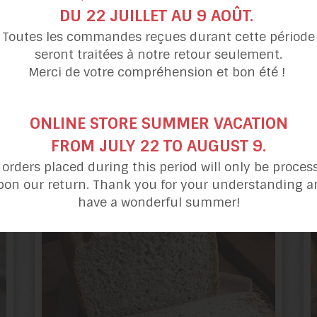
DU 22 JUILLET AU 9 AOÛT.
Toutes les commandes reçues durant cette période
seront traitées à notre retour seulement.
Merci de votre compréhension et bon été !
formation, découvrez notre
ONLINE STORE SUMMER VACATION
FROM JULY 22 TO AUGUST 9.
l orders placed during this period will only be proces
pon our return. Thank you for your understanding a
have a wonderful summer!