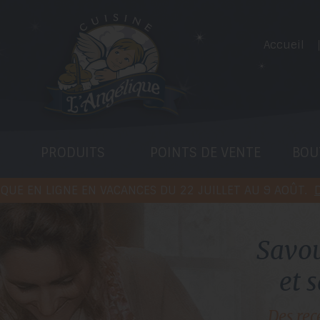
Accueil
PRODUITS
POINTS DE VENTE
BOU
QUE EN LIGNE EN VACANCES DU 22 JUILLET AU 9 AOÛT.
D
S
a
v
o
e
t
s
Des rec