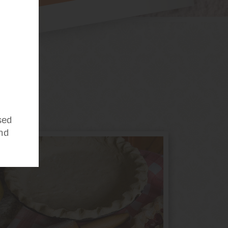
sed
nd