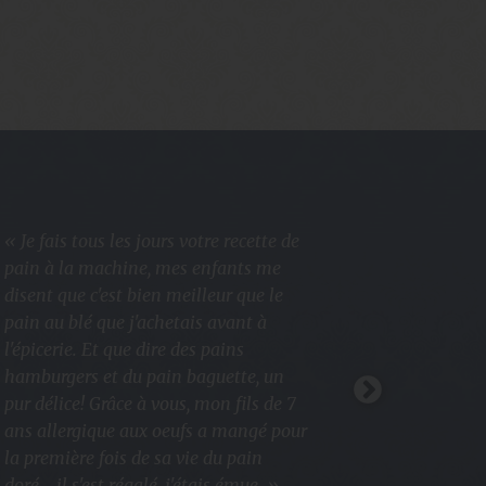
« Je fais tous les jours votre recette de
« Votre fa
pain à la machine, mes enfants me
est FANTAS
disent que c'est bien meilleur que le
fait des ga
pain au blé que j'achetais avant à
légères et 
l'épicerie. Et que dire des pains
dorées et c
hamburgers et du pain baguette, un
comme je l
pur délice! Grâce à vous, mon fils de 7
d'aucune in
ans allergique aux oeufs a mangé pour
pour notre 
la première fois de sa vie du pain
choix d'un
doré... il s'est régalé, j'étais émue. »
et, grâce à 