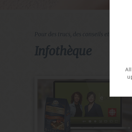
Pour des trucs, des conseils et de l'in
infothèque
Al
u