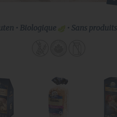
uten
• Biologique
•
Sans
produit