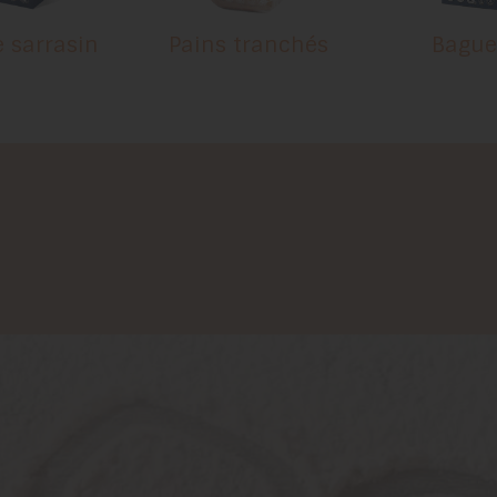
e sarrasin
Pains tranchés
Bague