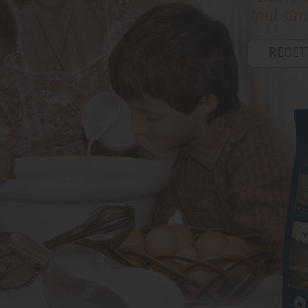
tout sim
RECET