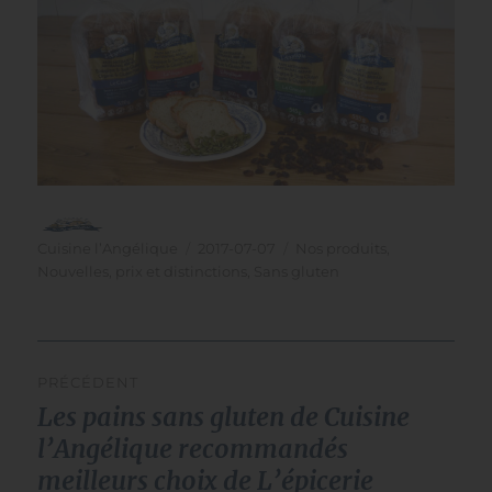
Auteur
Publié
Catégories
Cuisine l’Angélique
2017-07-07
Nos produits
,
le
Nouvelles, prix et distinctions
,
Sans gluten
navigation
PRÉCÉDENT
de
Les pains sans gluten de Cuisine
Publication
l’article
précédente :
l’Angélique recommandés
meilleurs choix de L’épicerie