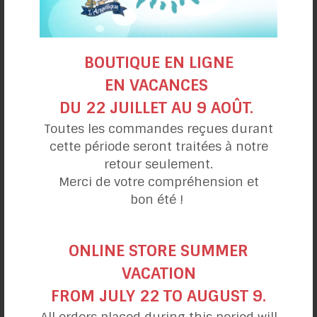
Alimentation et santé
Farines sans gluten
Guides, trucs et techniques
Non classifié(e)
BOUTIQUE EN LIGNE
Nos produits
EN VACANCES
Nouvelles, prix et distinctions
DU 22 JUILLET AU 9 AOÛT.
Sans gluten
Toutes les commandes reçues durant
Sans produits laitiers
cette période seront traitées à notre
Vivre sans gluten
retour seulement.
Merci de votre compréhension et
bon été !
ONLINE STORE SUMMER
VACATION
FROM JULY 22 TO AUGUST 9.
All orders placed during this period will