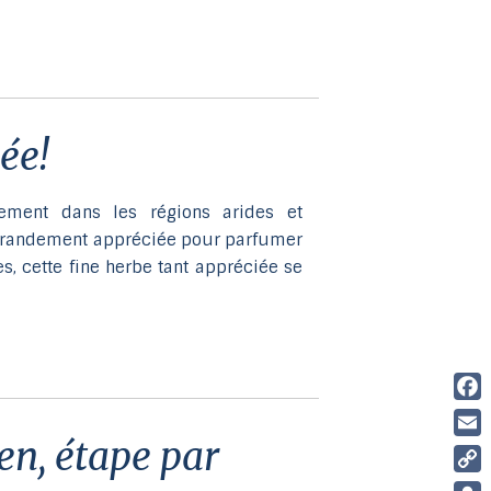
ée!
lement dans les régions arides et
 Grandement appréciée pour parfumer
es, cette fine herbe tant appréciée se
Fac
Ema
Cop