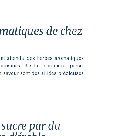
accéder
au
résultat
de
recherche
sélectionné.
Les
utilisateurs
tant attendu des herbes aromatiques
d'appareils
isines. Basilic, coriandre, persil,
tactiles
e saveur sont des alliées précieuses
peuvent
se
servir
de
gestes
tels
que
toucher