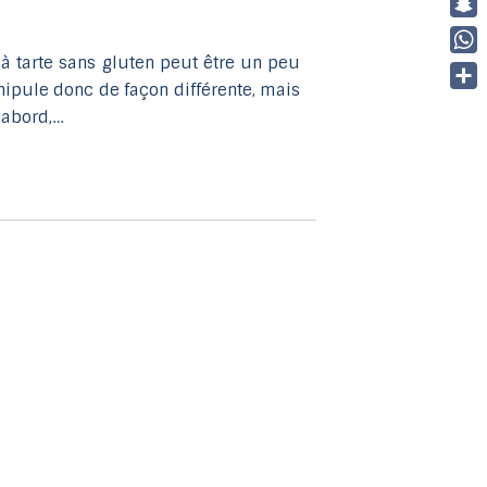
Link
Sna
 à tarte sans gluten peut être un peu
Wha
nipule donc de façon différente, mais
Part
 abord,…