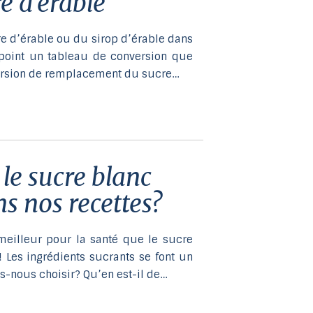
e d’érable
et
glisser.
e d’érable ou du sirop d’érable dans
 point un tableau de conversion que
version de remplacement du sucre…
ns nos recettes?
meilleur pour la santé que le sucre
 Les ingrédients sucrants se font un
-nous choisir? Qu’en est-il de…