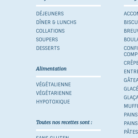
DÉJEUNERS
ACCO
DÎNER & LUNCHS
BISCU
COLLATIONS
BREU
SOUPERS
BOUL
DESSERTS
CONF
COMP
CRÊP
Alimentation
ENTR
GÂTE
VÉGÉTALIENNE
GLAC
VÉGÉTARIENNE
GLAÇ
HYPOTOXIQUE
MUFF
PAINS
Toutes nos recettes sont :
PAINS
PÂTES