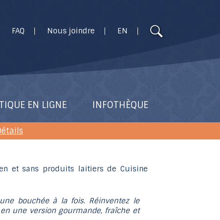
Utilisez
FAQ
Nous joindre
EN
les
flèches
haut
et
bas
pour
TIQUE EN LIGNE
INFOTHÈQUE
sélectionner
le
étails
résultat
disponible.
Appuyez
sur
Entrée
 une bouchée à la fois. Réinventez le
pour
en une version gourmande, fraîche et
accéder