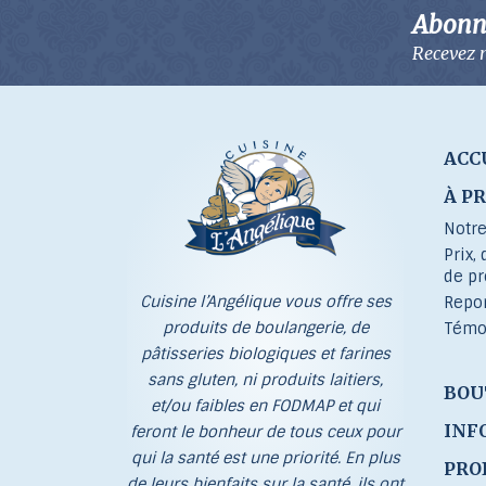
Abonne
Recevez n
ACC
À P
Notre
Prix, 
de p
Cuisine l’Angélique vous offre ses
Repo
produits de boulangerie, de
Témo
pâtisseries biologiques et farines
sans gluten, ni produits laitiers,
BOU
et/ou faibles en FODMAP et qui
INF
feront le bonheur de tous ceux pour
qui la santé est une priorité. En plus
PRO
de leurs bienfaits sur la santé, ils ont