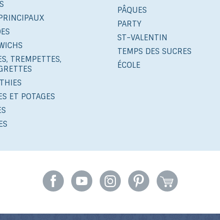
S
PÂQUES
PRINCIPAUX
PARTY
DES
ST-VALENTIN
WICHS
TEMPS DES SUCRES
S, TREMPETTES,
ÉCOLE
IGRETTES
THIES
ES ET POTAGES
ES
ES