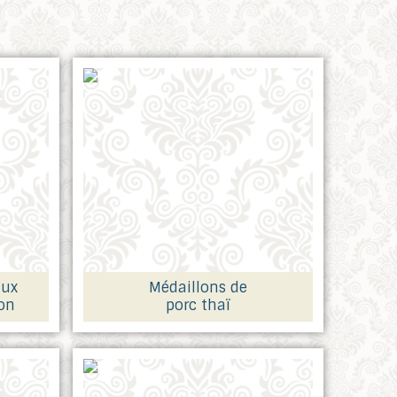
aux
Médaillons de
on
porc thaï