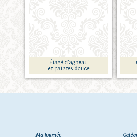
Étagé d’agneau
et patates douce
Ma journée
Catég