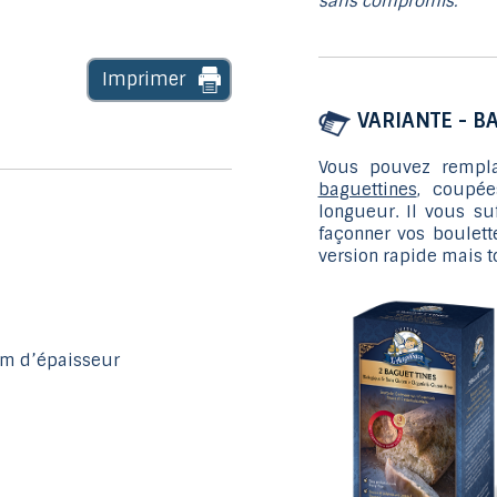
sans compromis.
Imprimer
VARIANTE - B
Vous pouvez rempla
baguettines
, coupée
longueur. Il vous suf
façonner vos boulett
version rapide mais t
cm d’épaisseur