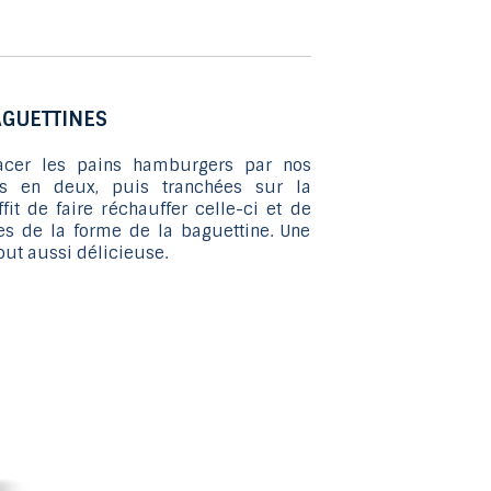
au
résultat
de
recherche
AGUETTINES
sélectionné.
Les
cer les pains hamburgers par nos
utilisateurs
s en deux, puis tranchées sur la
d'appareils
fit de faire réchauffer celle-ci et de
es de la forme de la baguettine. Une
tactiles
out aussi délicieuse.
peuvent
se
servir
de
gestes
tels
que
toucher
et