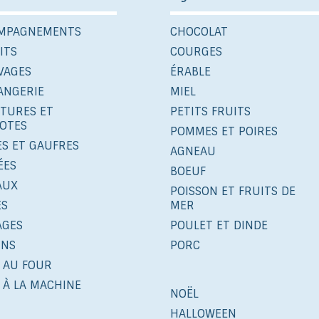
MPAGNEMENTS
CHOCOLAT
ITS
COURGES
VAGES
ÉRABLE
ANGERIE
MIEL
ITURES ET
PETITS FRUITS
OTES
POMMES ET POIRES
ES ET GAUFRES
AGNEAU
ÉES
BOEUF
AUX
POISSON ET FRUITS DE
ÉS
MER
AGES
POULET ET DINDE
INS
PORC
 AU FOUR
 À LA MACHINE
NOËL
HALLOWEEN