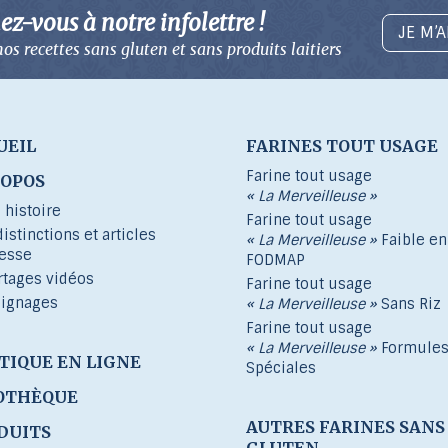
z-vous à notre infolettre !
JE M’
os recettes sans gluten
et sans produits laitiers
UEIL
FARINES TOUT USAGE
Farine tout usage
ROPOS
« La Merveilleuse »
 histoire
Farine tout usage
distinctions et articles
« La Merveilleuse »
Faible en
resse
FODMAP
rtages vidéos
Farine tout usage
ignages
« La Merveilleuse »
Sans Riz
Farine tout usage
« La Merveilleuse »
Formule
TIQUE EN LIGNE
Spéciales
OTHÈQUE
AUTRES FARINES SANS
DUITS
GLUTEN