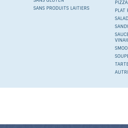
SANS GLUTEN
PIZZA
SANS PRODUITS LAITIERS
PLAT 
SALA
SAND
SAUCE
VINA
SMOO
SOUP
TART
AUTR