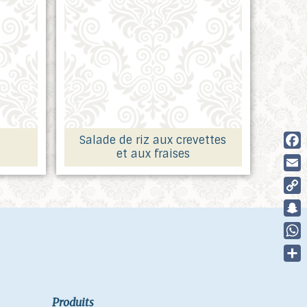
Salade de riz aux crevettes
et aux fraises
Fac
Ema
Cop
Link
Sna
Wha
Part
Produits