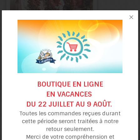
Gâteau sublime
chocolat et cerises
BOUTIQUE EN LIGNE
EN VACANCES
DU 22 JUILLET AU 9 AOÛT.
Toutes les commandes reçues durant
cette période seront traitées à notre
retour seulement.
Merci de votre compréhension et
Gâteau chiffon