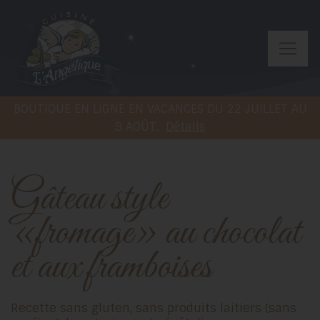
BOUTIQUE EN LIGNE EN VACANCES DU 22 JUILLET AU
9 AOÛT.
Détails
Gâteau style
«fromage» au chocolat
et aux framboises
Recette sans gluten, sans produits laitiers (sans