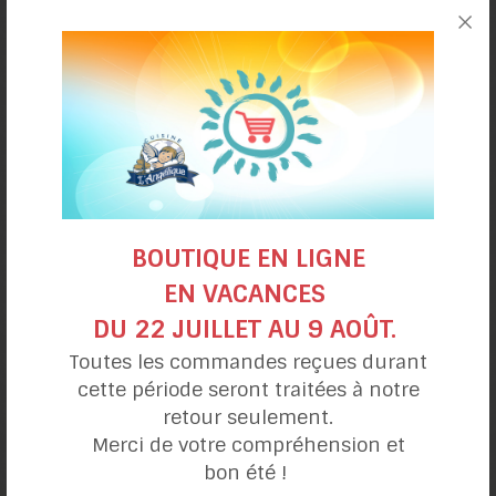
Gâteau de crêpes
fraises et rhubarbe
BOUTIQUE EN LIGNE
EN VACANCES
DU 22 JUILLET AU 9 AOÛT.
Toutes les commandes reçues durant
cette période seront traitées à notre
Gâteau épicé
retour seulement.
poires et gingembre
Merci de votre compréhension et
bon été !