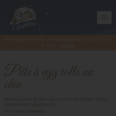
BOUTIQUE EN LIGNE EN VACANCES DU 22 JUILLET AU
9 AOÛT.
Détails
Pâte à egg rolls au
chia
Recette sans gluten, sans produits laitiers (sans
caséine) et hypotoxique
Par : Cuisine l'Angélique