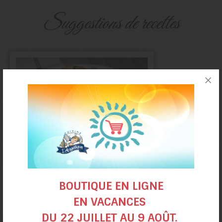
suggestions de recettes
Crevettes aux tomates,
BOUTIQUE EN LIGNE
vin blanc et basilic
EN VACANCES
DU 22 JUILLET AU 9 AOÛT.