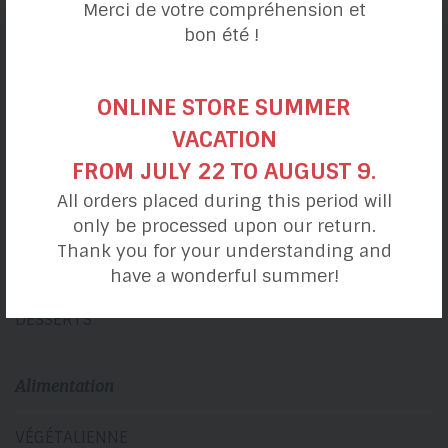
Merci de votre compréhension et
bon été !
catégories de recettes
ONLINE STORE SUMMER
VACATION
Ma journée
FROM JULY 22 TO AUGUST 9.
All orders placed during this period will
DÉJEUNERS
only be processed upon our return.
DÎNER & LUNCHS
Thank you for your understanding and
COLLATIONS
have a wonderful summer!
SOUPERS
DESSERTS
Alimentation
VÉGÉTALIENNE