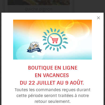
Quiche oignon
et poireau
BOUTIQUE EN LIGNE
EN VACANCES
DU 22 JUILLET AU 9 AOÛT.
Dinde farcie aux
Toutes les commandes reçues durant
canneberges et orange
cette période seront traitées à notre
retour seulement.