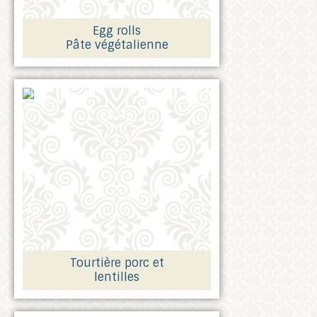
Egg rolls
Pâte végétalienne
Tourtière porc et
lentilles