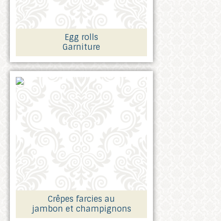
Egg rolls
Garniture
Crêpes farcies au
jambon et champignons