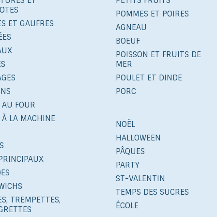
ITURES ET
PETITS FRUITS
OTES
POMMES ET POIRES
ES ET GAUFRES
AGNEAU
ÉES
BOEUF
AUX
POISSON ET FRUITS DE
ÉS
MER
AGES
POULET ET DINDE
INS
PORC
 AU FOUR
 À LA MACHINE
NOËL
HALLOWEEN
S
PÂQUES
PRINCIPAUX
PARTY
DES
ST-VALENTIN
WICHS
TEMPS DES SUCRES
S, TREMPETTES,
ÉCOLE
IGRETTES