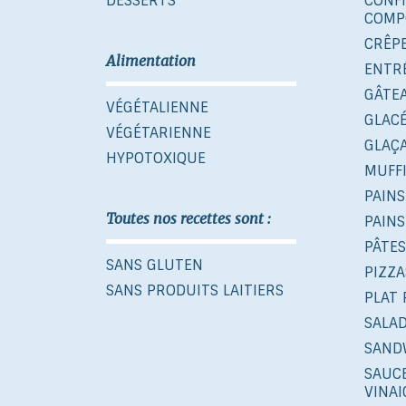
DESSERTS
CONF
COMP
CRÊP
Alimentation
ENTR
GÂTE
VÉGÉTALIENNE
GLAC
VÉGÉTARIENNE
GLAÇ
HYPOTOXIQUE
MUFF
PAINS
Toutes nos recettes sont :
PAINS
PÂTES
SANS GLUTEN
PIZZA
SANS PRODUITS LAITIERS
PLAT 
SALA
SAND
SAUCE
VINA