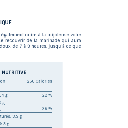
glisser.
IQUE
également cuire à la mijoteuse votre
 Le recouvrir de la marinade qui aura
u doux, de 7 à 8 heures, jusqu'à ce que
 NUTRITIVE
ion
250 Calories
14 g
22 %
6 g
g
35 %
turés: 3,5 g
: 3 g