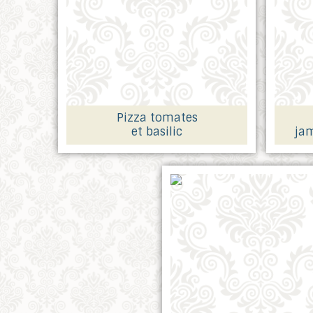
Pizza tomates
et basilic
ja