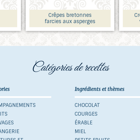
Crêpes bretonnes
Cr
farcies aux asperges
catégories de recettes
ories
Ingrédients et thèmes
MPAGNEMENTS
CHOCOLAT
ITS
COURGES
VAGES
ÉRABLE
ANGERIE
MIEL