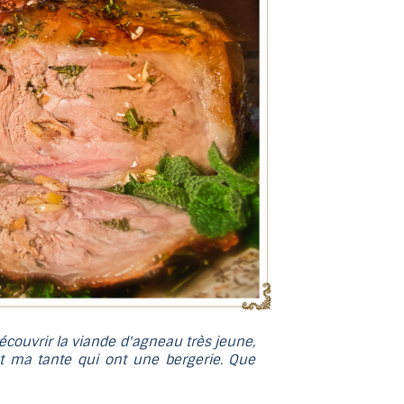
au
résultat
de
recherche
sélectionné.
Les
utilisateurs
d'appareils
tactiles
peuvent
se
servir
de
gestes
tels
écouvrir la viande d'agneau très jeune,
que
t ma tante qui ont une bergerie. Que
toucher
et