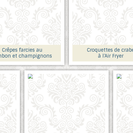
Crêpes farcies au
Croquettes de crab
mbon et champignons
à l’Air Fryer