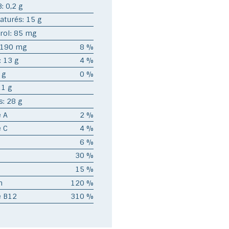
 0,2 g
turés: 15 g
rol: 85 mg
 190 mg
8 %
: 13 g
4 %
 g
0 %
11 g
s: 28 g
 A
2 %
 C
4 %
6 %
30 %
15 %
m
120 %
e B12
310 %