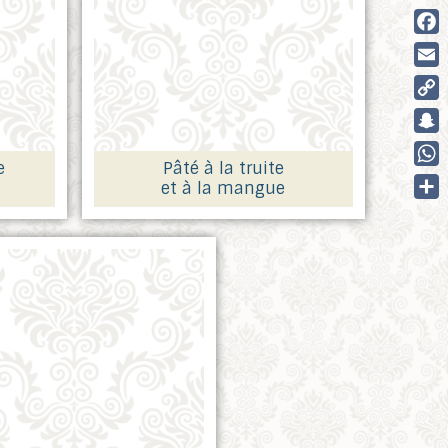
Fac
Ema
Cop
Link
Sna
e
Pâté à la truite
Wha
et à la mangue
Part