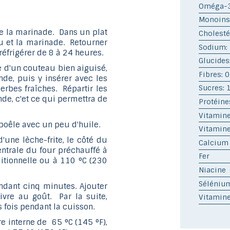
Oméga-3:
Monoinsa
e la marinade. Dans un plat
Cholesté
u et la marinade. Retourner
Sodium:
 réfrigérer de 8 à 24 heures.
Glucides
de d'un couteau bien aiguisé,
Fibres: 0
nde, puis y insérer avec les
Sucres: 
 herbes fraîches. Répartir les
nde, c'et ce qui permettra de
Protéine
Vitamine
 poêle avec un peu d'huile.
Vitamine
d'une lèche-frite, le côté du
Calcium
centrale du four préchauffé à
Fer
itionnelle ou à 110 °C (230
Niacine
Séléniu
endant cinq minutes. Ajouter
ivre au goût. Par la suite,
Vitamin
rs fois pendant la cuisson.
e interne de 65 °C (145 °F),