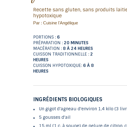
Recette sans gluten, sans produits laitiers (sans caséine) et
hypotoxique
Par : Cuisine l'Angélique
PORTIONS :
6
PRÉPARATION :
20 MINUTES
MACÉRATION :
8 À 24 HEURES
CUISSON TRADITIONNELLE :
2
HEURES
CUISSON HYPOTOXIQUE:
6 À 8
HEURES
INGRÉDIENTS BIOLOGIQUES
Un gigot d'agneau d'environ 1,4 kilo (3 livr
5 gousses d'ail
15 ml (1 c. à soupe) de pelure de citron,