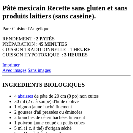
d'appareils
Pâté mexicain
Recette sans gluten et sans
tactiles
produits laitiers (sans caséine).
peuvent
se
servir
Par : Cuisine l'Angélique
de
gestes
RENDEMENT :
2 PATÉS
tels
PRÉPARATION :
45 MINUTES
que
CUISSON TRADITIONNELLE :
1 HEURE
toucher
CUISSON HYPOTOXIQUE :
3 HEURES
et
glisser.
Imprimer
Avec images
Sans images
INGRÉDIENTS BIOLOGIQUES
4
abaisses
de pâte de 20 cm (8 po) non cuites
30 ml (2 c. à soupe) d'huile d'olive
1 oignon jaune haché finement
2 gousses d'ail pressées ou émincées
2 branches de céleri hachées finement
1 poivron jaune coupé en petits cubes
5 ml (1 c. à thé) d'origan séché