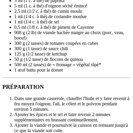
5 ml (1 c. à thé) de paprika
5 ml (1 c. à thé) d'oignon séché émincé
2,5 ml (1/2 c. à thé) de cumin moulu
1 ml (1/4 c. à thé) de coriandre moulue
1 ml (1/4 c. à thé) de sel
0,5 ml (1/8 c. à thé) de piment de Cayenne
908 g (2 lb) de viande hachée maigre au choix (porc, veau,
boeuf)
300 g (2 tasses) de tomates coupées en cubes
300 g (1 tasse) de sauce chili
125 g (1/2 tasse) de ketchup
50 g (1/2 tasse) de flocons de quinoa
500 ml (2 tasses) de « fromage » végétal râpé*
1 œuf battu pour la dorure
PRÉPARATION
Dans une grande casserole, chauffer l'huile et y faire revenir à
feu moyen l'oignon, l'ail, le céleri et le poivron pendant
environ 5 minutes.
Ajouter les épices et le sel et faire revenir 2 minutes
supplémentaires en brassant continuellement.
Ajouter la viande et poursuivre la cuisson en remuant jusqu'à
ce que la viande soit cuite.