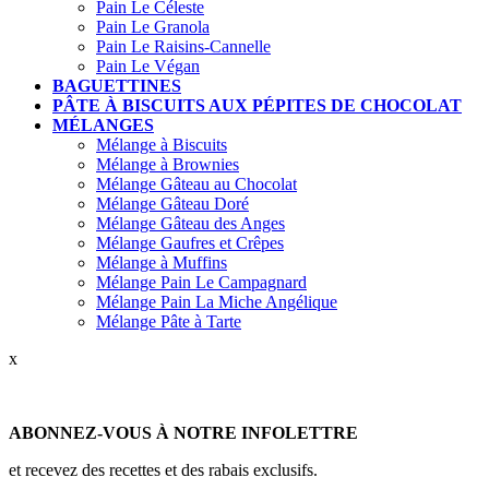
Pain Le Céleste
Pain Le Granola
Pain Le Raisins-Cannelle
Pain Le Végan
BAGUETTINES
PÂTE À BISCUITS AUX PÉPITES DE CHOCOLAT
MÉLANGES
Mélange à Biscuits
Mélange à Brownies
Mélange Gâteau au Chocolat
Mélange Gâteau Doré
Mélange Gâteau des Anges
Mélange Gaufres et Crêpes
Mélange à Muffins
Mélange Pain Le Campagnard
Mélange Pain La Miche Angélique
Mélange Pâte à Tarte
x
ABONNEZ-VOUS À NOTRE INFOLETTRE
et recevez des recettes et des rabais exclusifs.