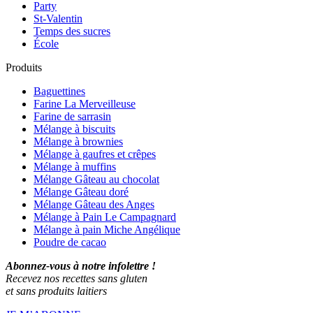
Party
St-Valentin
Temps des sucres
École
Produits
Baguettines
Farine La Merveilleuse
Farine de sarrasin
Mélange à biscuits
Mélange à brownies
Mélange à gaufres et crêpes
Mélange à muffins
Mélange Gâteau au chocolat
Mélange Gâteau doré
Mélange Gâteau des Anges
Mélange à Pain Le Campagnard
Mélange à pain Miche Angélique
Poudre de cacao
Abonnez-vous à notre infolettre !
Recevez nos recettes sans gluten
et sans produits laitiers