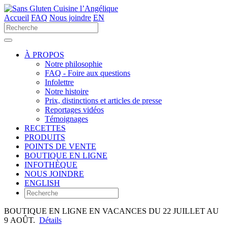
Accueil
FAQ
Nous joindre
EN
Utilisez
les
flèches
haut
À PROPOS
et
Notre philosophie
bas
FAQ - Foire aux questions
pour
Infolettre
sélectionner
Notre histoire
le
Prix, distinctions et articles de presse
résultat
Reportages vidéos
disponible.
Témoignages
Appuyez
RECETTES
sur
PRODUITS
Entrée
POINTS DE VENTE
pour
BOUTIQUE EN LIGNE
accéder
INFOTHÈQUE
au
NOUS JOINDRE
résultat
ENGLISH
de
recherche
sélectionné.
BOUTIQUE EN LIGNE EN VACANCES DU 22 JUILLET AU
Les
9 AOÛT.
Détails
utilisateurs