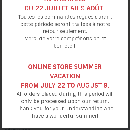
DU 22 JUILLET AU 9 AOÛT.
Toutes les commandes reçues durant
cette période seront traitées à notre
retour seulement.
Merci de votre compréhension et
bon été !
Ragoût de boulettes
végétariennes
ONLINE STORE SUMMER
VACATION
FROM JULY 22 TO AUGUST 9.
catégories de recettes
All orders placed during this period will
only be processed upon our return.
Thank you for your understanding and
have a wonderful summer!
Ma journée