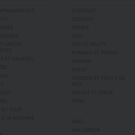
MPAGNEMENTS
CHOCOLAT
ITS
COURGES
VAGES
ÉRABLE
ANGERIE
MIEL
ITURES ET
PETITS FRUITS
OTES
POMMES ET POIRES
ES ET GAUFRES
AGNEAU
ÉES
BOEUF
AUX
POISSON ET FRUITS DE
ÉS
MER
AGES
POULET ET DINDE
INS
PORC
 AU FOUR
 À LA MACHINE
NOËL
HALLOWEEN
S