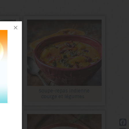
vrée
Soupe-repas indienne
courge et légumes