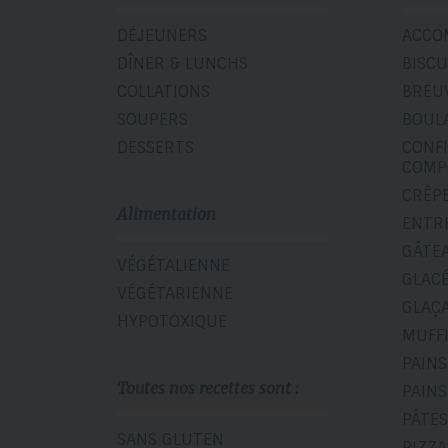
DÉJEUNERS
ACCO
DÎNER & LUNCHS
BISCU
COLLATIONS
BREU
SOUPERS
BOUL
DESSERTS
CONF
COMP
CRÊP
Alimentation
ENTR
GÂTE
VÉGÉTALIENNE
GLAC
VÉGÉTARIENNE
GLAÇ
HYPOTOXIQUE
MUFF
PAINS
Toutes nos recettes sont :
PAINS
PÂTES
SANS GLUTEN
PIZZA