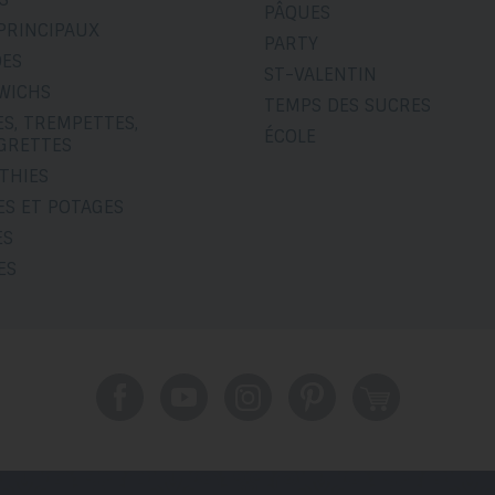
PÂQUES
PRINCIPAUX
PARTY
DES
ST-VALENTIN
WICHS
TEMPS DES SUCRES
S, TREMPETTES,
ÉCOLE
IGRETTES
THIES
ES ET POTAGES
ES
ES