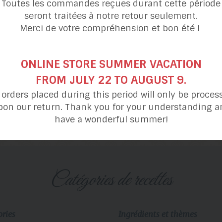
Toutes les commandes reçues durant cette période
seront traitées à notre retour seulement.
Merci de votre compréhension et bon été !
ONLINE STORE SUMMER VACATION
FROM JULY 22 TO AUGUST 9.
l orders placed during this period will only be proces
Soupe
Soupe
pon our return. Thank you for your understanding a
aux concombres
à l’oignon
have a wonderful summer!
catégories de recettes
ories
Ingrédients et thèmes