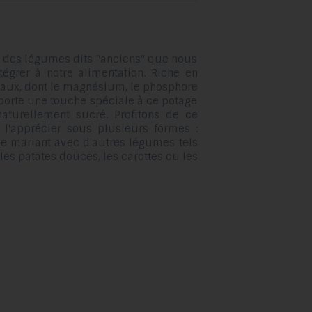
glisser.
ie des légumes dits "anciens" que nous
tégrer à notre alimentation. Riche en
raux, dont le magnésium, le phosphore
pporte une touche spéciale à ce potage
naturellement sucré. Profitons de ce
 l'apprécier sous plusieurs formes :
le mariant avec d'autres légumes tels
les patates douces, les carottes ou les