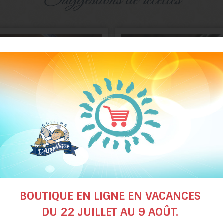
Soupe asiatique
Potage à la courge poi
épicée à la morue
et au chou-fleur
BOUTIQUE EN LIGNE EN VACANCES
DU 22 JUILLET AU 9 AOÛT.