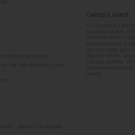
râpé
CAPSULE SANTÉ
* Le panais fait part
oublions parfois d'in
vitamines et en miné
et le potassium, il a
par son petit goût 
légume d'hiver pour
, rincées et égouttées
potages, purées, en 
et (ou de légumes pour une
les pommes de terre, 
navets.
rve
'huile. Ajouter les oignons,