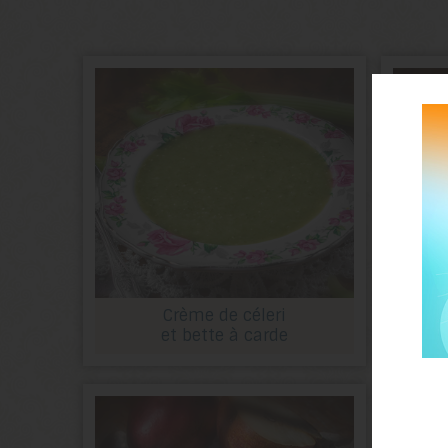
Crème de céleri
et bette à carde