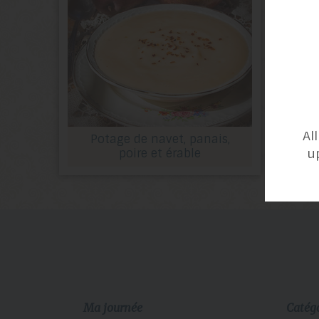
Al
Potage de navet, panais,
u
poire et érable
Ma journée
Catég