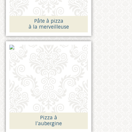
Pâte à pizza
à la merveilleuse
Pizza à
l’aubergine