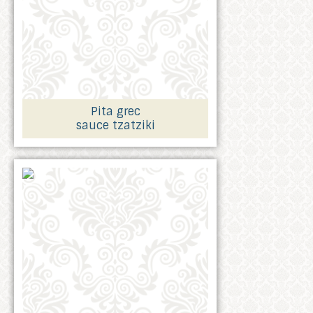
Pita grec
sauce tzatziki