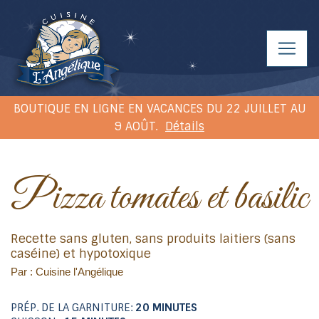
BOUTIQUE EN LIGNE EN VACANCES DU 22 JUILLET AU
9 AOÛT.
Détails
Pizza tomates et basilic
Recette sans gluten, sans produits laitiers (sans
caséine) et hypotoxique
Par : Cuisine l'Angélique
PRÉP. DE LA GARNITURE:
20 MINUTES