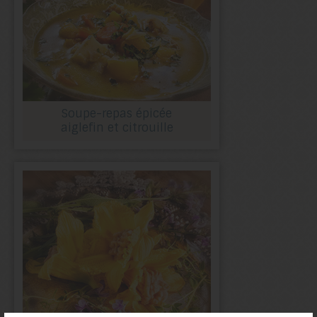
Soupe-repas épicée
aiglefin et citrouille