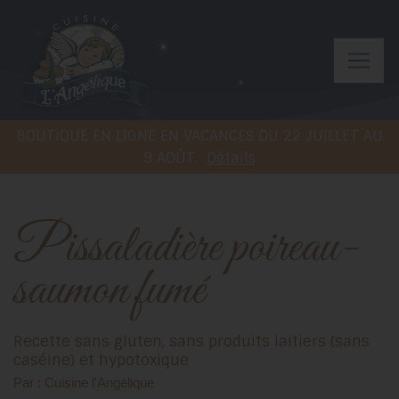
BOUTIQUE EN LIGNE EN VACANCES DU 22 JUILLET AU
9 AOÛT.
Détails
Pissaladière poireau-
saumon fumé
Recette sans gluten, sans produits laitiers (sans
caséine) et hypotoxique
Par : Cuisine l'Angélique