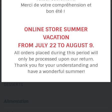
Merci de votre compréhension et
bon été !
catégories de recettes
ONLINE STORE SUMMER
VACATION
Ma journée
FROM JULY 22 TO AUGUST 9.
All orders placed during this period will
DÉJEUNERS
only be processed upon our return.
DÎNER & LUNCHS
Thank you for your understanding and
COLLATIONS
have a wonderful summer!
SOUPERS
DESSERTS
Alimentation