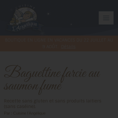
BOUTIQUE EN LIGNE EN VACANCES DU 22 JUILLET AU
9 AOÛT.
Détails
Baguettine farcie au
saumon fumé
Recette sans gluten et sans produits laitiers
(sans caséine).
Par : Cuisine l'Angélique