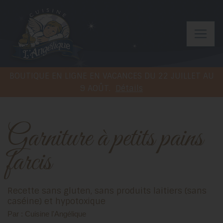
BOUTIQUE EN LIGNE EN VACANCES DU 22 JUILLET AU
9 AOÛT.
Détails
Garniture à petits pains
farcis
Recette sans gluten, sans produits laitiers (sans
caséine) et hypotoxique
Par : Cuisine l'Angélique