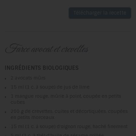
Télécharger la recette
farce avocat et crevettes
INGRÉDIENTS BIOLOGIQUES
2 avocats mûrs
15 ml (1 c. à soupe) de jus de lime
1 mangue rouge, mûrie à point, coupée en petits
cubes
200 g de crevettes, cuites et décortiquées, coupées
en petits morceaux
15 ml (1 c. à soupe) d'oignon rouge, haché finement
5 ml (1 c. à thé) d'huile de sésame grillée