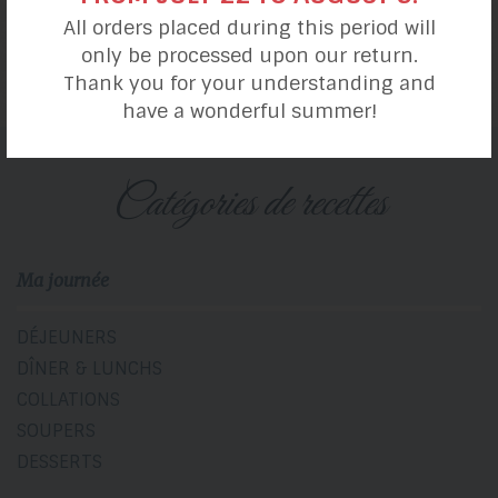
Crevettes aux tomates,
All orders placed during this period will
vin blanc et basilic
only be processed upon our return.
Thank you for your understanding and
have a wonderful summer!
catégories de recettes
Ma journée
DÉJEUNERS
DÎNER & LUNCHS
COLLATIONS
SOUPERS
DESSERTS