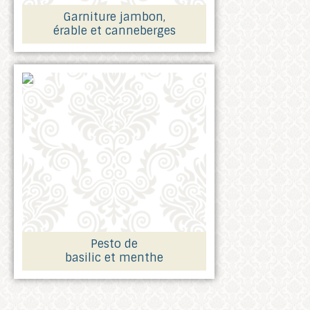
Garniture jambon,
érable et canneberges
Pesto de
basilic et menthe