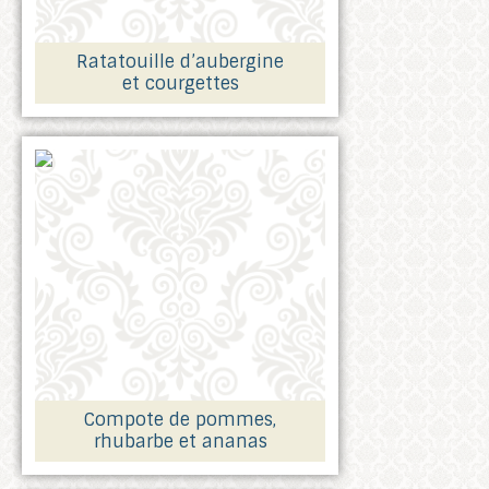
Ratatouille d’aubergine
et courgettes
Compote de pommes,
rhubarbe et ananas