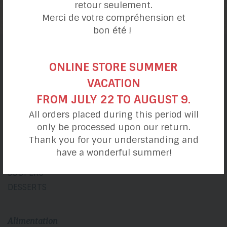
retour seulement.
Merci de votre compréhension et
bon été !
catégories de recettes
ONLINE STORE SUMMER
VACATION
FROM JULY 22 TO AUGUST 9.
Ma journée
All orders placed during this period will
only be processed upon our return.
DÉJEUNERS
Thank you for your understanding and
DÎNER & LUNCHS
have a wonderful summer!
COLLATIONS
SOUPERS
DESSERTS
Alimentation