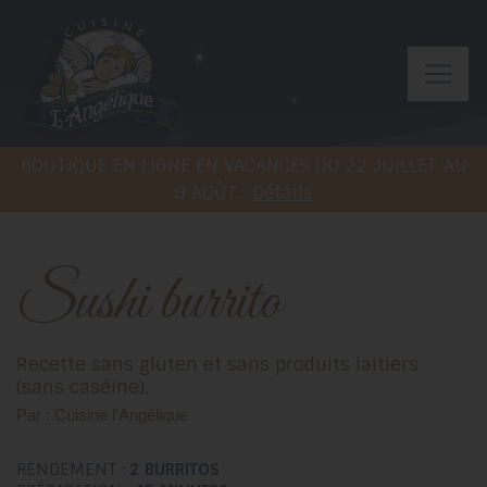
BOUTIQUE EN LIGNE EN VACANCES DU 22 JUILLET AU
9 AOÛT.
Détails
Sushi burrito
Recette sans gluten et sans produits laitiers
(sans caséine).
Par : Cuisine l'Angélique
RENDEMENT :
2
BURRITOS