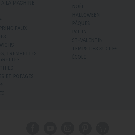
 À LA MACHINE
NOËL
HALLOWEEN
S
PÂQUES
PRINCIPAUX
PARTY
DES
ST-VALENTIN
WICHS
TEMPS DES SUCRES
S, TREMPETTES,
ÉCOLE
IGRETTES
THIES
ES ET POTAGES
ES
ES