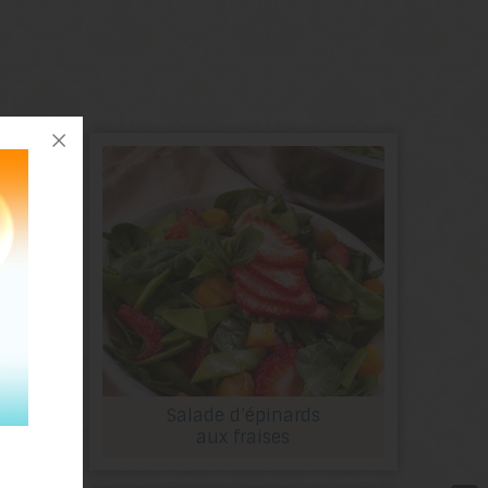
n
Salade d’épinards
aux fraises