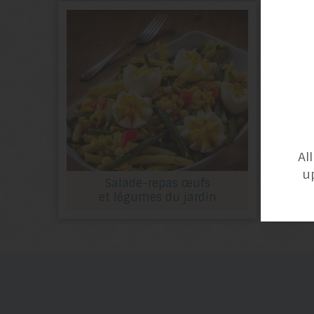
Al
u
Salade-repas œufs
Cr
et légumes du jardin