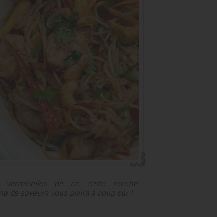
au
résultat
de
recherche
sélectionné.
Les
utilisateurs
d'appareils
tactiles
peuvent
se
servir
de
gestes
tels
vermicelles de riz, cette recette
que
ine de saveurs vous plaira à coup sûr !
toucher
et