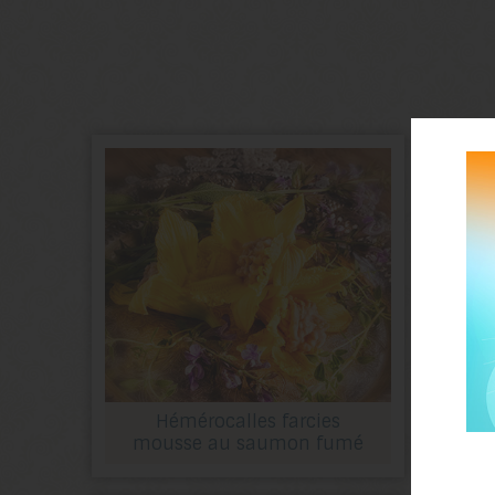
Hémérocalles farcies
Sala
mousse au saumon fumé