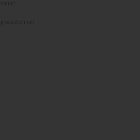
inement
s grossièrement