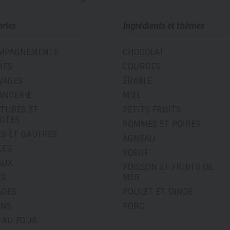
ories
Ingrédients et thèmes
MPAGNEMENTS
CHOCOLAT
ITS
COURGES
VAGES
ÉRABLE
ANGERIE
MIEL
ITURES ET
PETITS FRUITS
OTES
POMMES ET POIRES
ES ET GAUFRES
AGNEAU
ÉES
BOEUF
AUX
POISSON ET FRUITS DE
ÉS
MER
AGES
POULET ET DINDE
INS
PORC
 AU FOUR