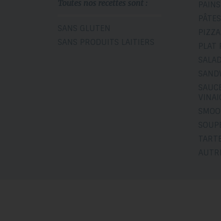
Toutes nos recettes sont :
PAINS
PÂTES
SANS GLUTEN
PIZZA
SANS PRODUITS LAITIERS
PLAT 
SALA
SAND
SAUCE
VINA
SMOO
SOUP
TART
AUTR