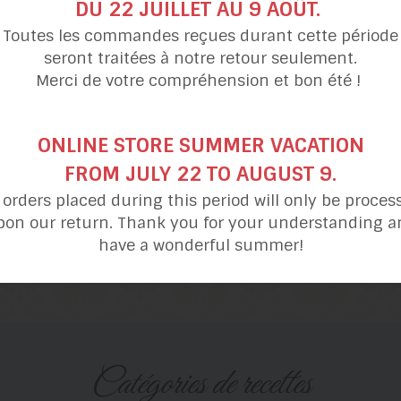
DU 22 JUILLET AU 9 AOÛT.
Toutes les commandes reçues durant cette période
seront traitées à notre retour seulement.
Merci de votre compréhension et bon été !
ONLINE STORE SUMMER VACATION
FROM JULY 22 TO AUGUST 9.
l orders placed during this period will only be proces
pon our return. Thank you for your understanding a
evettes aux tomates,
Salade prosciutto
have a wonderful summer!
vin blanc et basilic
et bleuets
catégories de recettes