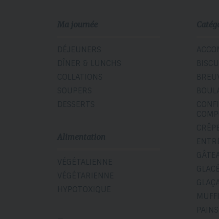
Ma journée
Catég
DÉJEUNERS
ACCO
DÎNER & LUNCHS
BISCU
COLLATIONS
BREU
SOUPERS
BOUL
DESSERTS
CONF
COMP
CRÊP
Alimentation
ENTR
GÂTE
VÉGÉTALIENNE
GLAC
VÉGÉTARIENNE
GLAÇ
HYPOTOXIQUE
MUFF
PAINS