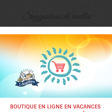
suggestions de recettes
de de riz aux crevettes
Sous-marin au tho
et aux fraises
et aux pommes
BOUTIQUE EN LIGNE EN VACANCES