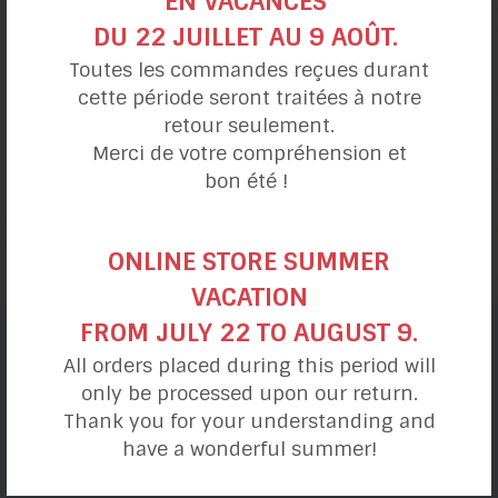
EN VACANCES
DU 22 JUILLET AU 9 AOÛT.
Toutes les commandes reçues durant
cette période seront traitées à notre
retour seulement.
Merci de votre compréhension et
bon été !
Pizza à la
truite fumée
ONLINE STORE SUMMER
VACATION
FROM JULY 22 TO AUGUST 9.
All orders placed during this period will
catégories de recettes
only be processed upon our return.
Thank you for your understanding and
have a wonderful summer!
Ma journée