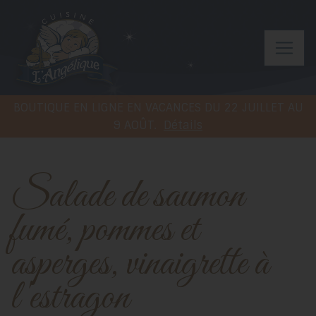
BOUTIQUE EN LIGNE EN VACANCES DU 22 JUILLET AU
9 AOÛT.
Détails
Salade de saumon
fumé, pommes et
asperges, vinaigrette à
l'estragon