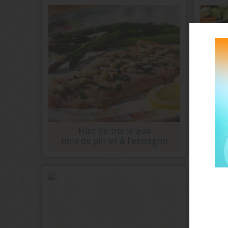
Filet de truite aux
noix de pin et à l’estragon