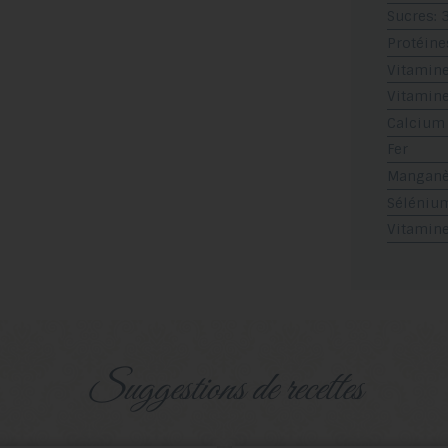
Sucres: 
Protéine
Vitamine
Vitamine
Calcium
Fer
Mangan
Séléniu
Vitamin
suggestions de recettes