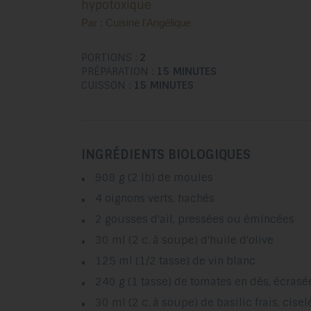
hypotoxique
Par : Cuisine l'Angélique
PORTIONS :
2
PRÉPARATION :
15 MINUTES
CUISSON :
15 MINUTES
INGRÉDIENTS BIOLOGIQUES
908 g (2 lb) de moules
4 oignons verts, hachés
2 gousses d'ail, pressées ou émincées
30 ml (2 c. à soupe) d'huile d'olive
125 ml (1/2 tasse) de vin blanc
240 g (1 tasse) de tomates en dés, écrasée
30 ml (2 c. à soupe) de basilic frais, cisel