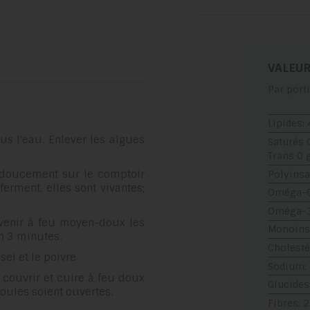
VALEUR
Par port
Lipides: 
us l'eau. Enlever les algues
Saturés 
Trans 0 
r doucement sur le comptoir
Polyinsa
ferment, elles sont vivantes;
Oméga-6:
Oméga-3:
venir à feu moyen-doux les
Monoinsa
on 3 minutes.
Cholesté
 sel et le poivre.
Sodium:
, couvrir et cuire à feu doux
Glucides
oules soient ouvertes.
Fibres: 2