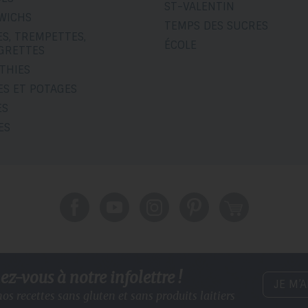
ST-VALENTIN
WICHS
TEMPS DES SUCRES
S, TREMPETTES,
ÉCOLE
IGRETTES
THIES
ES ET POTAGES
ES
ES
z-vous à notre infolettre !
JE M’
os recettes sans gluten
et sans produits laitiers