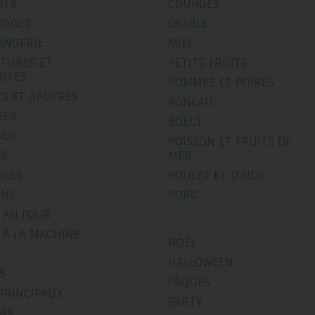
ITS
COURGES
VAGES
ÉRABLE
ANGERIE
MIEL
ITURES ET
PETITS FRUITS
OTES
POMMES ET POIRES
ES ET GAUFRES
AGNEAU
ÉES
BOEUF
AUX
POISSON ET FRUITS DE
ÉS
MER
AGES
POULET ET DINDE
INS
PORC
 AU FOUR
 À LA MACHINE
NOËL
HALLOWEEN
S
PÂQUES
PRINCIPAUX
PARTY
DES