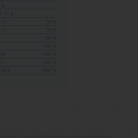
3 g
s: 21 g
 A
70 %
 C
70 %
20 %
60 %
èse
300 %
m
130 %
e B12
900 %