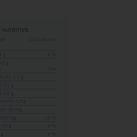
glisser.
 NUTRITIVE
ion
220 Calories
4 g
6 %
0,5 g
g
3 %
turés: 1,5 g
 0,1 g
 0,6 g
turés: 0,9 g
rol: 40 mg
 430 mg
18 %
: 13 g
4 %
 g
8 %