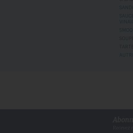
SAND
SAUCE
VINA
SMOO
SOUP
TART
AUTR
Abonne
Recevez n