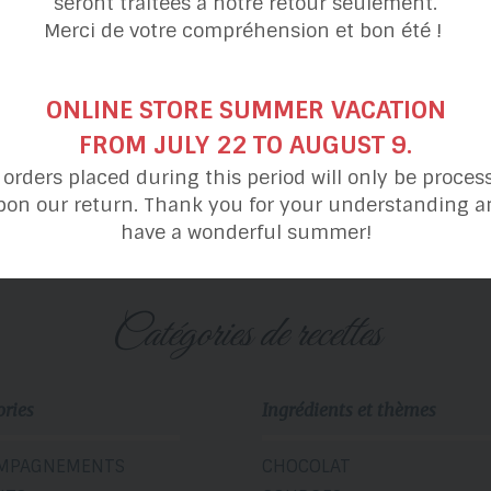
seront traitées à notre retour seulement.
Merci de votre compréhension et bon été !
ONLINE STORE SUMMER VACATION
FROM JULY 22 TO AUGUST 9.
Penne
Mousse
au saumon
au saumon fumé
l orders placed during this period will only be proces
pon our return. Thank you for your understanding a
have a wonderful summer!
catégories de recettes
ories
Ingrédients et thèmes
MPAGNEMENTS
CHOCOLAT