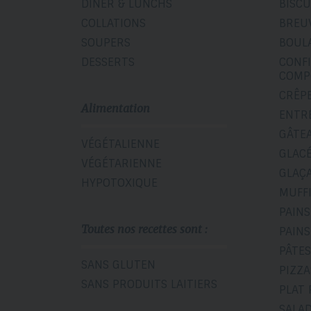
DÎNER & LUNCHS
BISCU
COLLATIONS
BREU
SOUPERS
BOUL
DESSERTS
CONF
COMP
CRÊP
Alimentation
ENTR
GÂTE
VÉGÉTALIENNE
GLAC
VÉGÉTARIENNE
GLAÇ
HYPOTOXIQUE
MUFF
PAINS
Toutes nos recettes sont :
PAINS
PÂTES
SANS GLUTEN
PIZZA
SANS PRODUITS LAITIERS
PLAT 
SALA