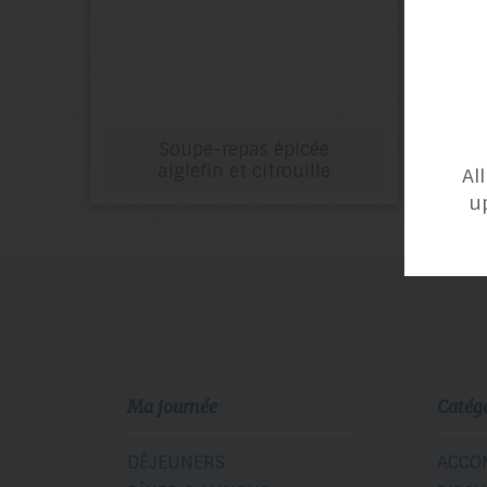
Soupe-repas épicée
aiglefin et citrouille
Al
u
Ma journée
Catég
DÉJEUNERS
ACCO