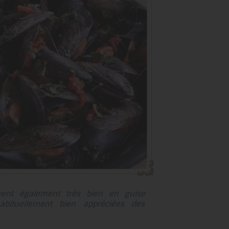
au
résultat
de
recherche
sélectionné.
Les
utilisateurs
d'appareils
tactiles
peuvent
se
servir
de
gestes
tels
ent également très bien en guise
que
abituellement bien appréciées des
toucher
et