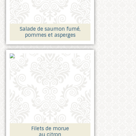
Salade de saumon fumé,
pommes et asperges
Filets de morue
au citron