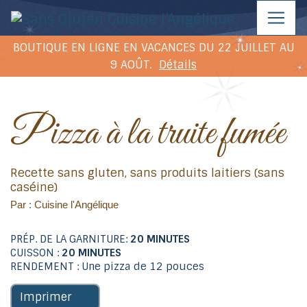
BOUTIQUE EN LIGNE EN VACANCES DU 22 JUILLET AU
9 AOÛT.
Détails
Pizza à la truite fumée
Recette sans gluten, sans produits laitiers (sans
caséine)
Par : Cuisine l'Angélique
PRÉP. DE LA GARNITURE:
20 MINUTES
CUISSON :
20 MINUTES
RENDEMENT : Une pizza de 12 pouces
Imprimer