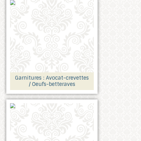
Garnitures : Avocat-crevettes
/ Oeufs-betteraves