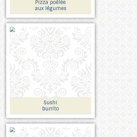
Pizza poêlée
aux légumes
Sushi
burrito