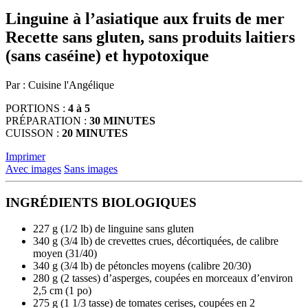
d'appareils
Linguine à l’asiatique aux fruits de mer
tactiles
Recette sans gluten, sans produits laitiers
peuvent
se
(sans caséine) et hypotoxique
servir
de
Par : Cuisine l'Angélique
gestes
tels
PORTIONS :
4 à 5
que
PRÉPARATION :
30 MINUTES
toucher
CUISSON :
20 MINUTES
et
glisser.
Imprimer
Avec images
Sans images
INGRÉDIENTS BIOLOGIQUES
227 g (1/2 lb) de linguine sans gluten
340 g (3/4 lb) de crevettes crues, décortiquées, de calibre
moyen (31/40)
340 g (3/4 lb) de pétoncles moyens (calibre 20/30)
280 g (2 tasses) d’asperges, coupées en morceaux d’environ
2,5 cm (1 po)
275 g (1 1/3 tasse) de tomates cerises, coupées en 2