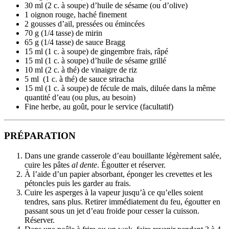
30 ml (2 c. à soupe) d’huile de sésame (ou d’olive)
1 oignon rouge, haché finement
2 gousses d’ail, pressées ou émincées
70 g (1/4 tasse) de mirin
65 g (1/4 tasse) de sauce Bragg
15 ml (1 c. à soupe) de gingembre frais, râpé
15 ml (1 c. à soupe) d’huile de sésame grillé
10 ml (2 c. à thé) de vinaigre de riz
5 ml (1 c. à thé) de sauce sriracha
15 ml (1 c. à soupe) de fécule de maïs, diluée dans la même
quantité d’eau (ou plus, au besoin)
Fine herbe, au goût, pour le service (facultatif)
PRÉPARATION
Dans une grande casserole d’eau bouillante légèrement salée,
cuire les pâtes
al dente
. Égoutter et réserver.
À l’aide d’un papier absorbant, éponger les crevettes et les
pétoncles puis les garder au frais.
Cuire les asperges à la vapeur jusqu’à ce qu’elles soient
tendres, sans plus. Retirer immédiatement du feu, égoutter en
passant sous un jet d’eau froide pour cesser la cuisson.
Réserver.