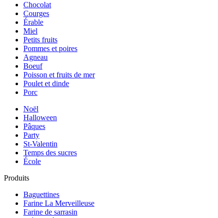
Chocolat
Courges
Érable
Miel
Petits fruits
Pommes et poires
Agneau
Boeuf
Poisson et fruits de mer
Poulet et dinde
Porc
Noël
Halloween
Pâques
Party
St-Valentin
Temps des sucres
École
Produits
Baguettines
Farine La Merveilleuse
Farine de sarrasin