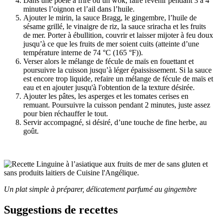
Dans une poêle à frire ou un wok, faire revenir pendant 3 à 4
minutes l’oignon et l’ail dans l’huile.
Ajouter le mirin, la sauce Bragg, le gingembre, l’huile de
sésame grillé, le vinaigre de riz, la sauce sriracha
et les fruits
de mer. Porter à ébullition, couvrir et laisser mijoter à feu doux
jusqu’à ce que les fruits de mer soient cuits (atteinte d’une
température interne de 74 °C (165 °F)).
Verser alors le mélange de fécule de maïs en fouettant et
poursuivre la cuisson jusqu’à léger épaississement. Si la sauce
est encore trop liquide, refaire un mélange de fécule de maïs et
eau et en ajouter jusqu'à l'obtention de la texture désirée.
Ajouter les pâtes, les asperges et les tomates cerises en
remuant. Poursuivre la cuisson pendant 2 minutes, juste assez
pour bien réchauffer le tout.
Servir accompagné, si désiré, d’une touche de fine herbe, au
goût.
Un plat simple à préparer, délicatement parfumé au gingembre
Suggestions de recettes