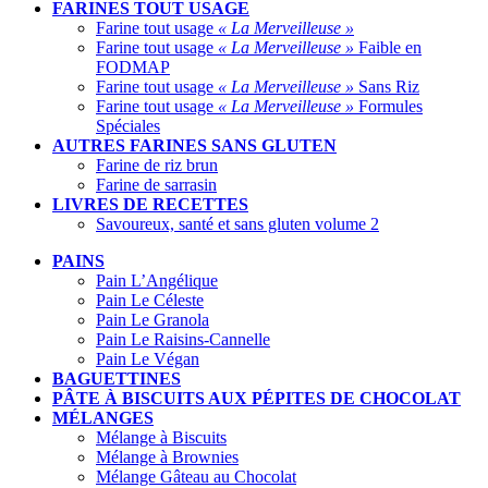
FARINES TOUT USAGE
Farine tout usage
« La Merveilleuse »
Farine tout usage
« La Merveilleuse »
Faible en
FODMAP
Farine tout usage
« La Merveilleuse »
Sans Riz
Farine tout usage
« La Merveilleuse »
Formules
Spéciales
AUTRES FARINES SANS GLUTEN
Farine de riz brun
Farine de sarrasin
LIVRES DE RECETTES
Savoureux, santé et sans gluten volume 2
PAINS
Pain L’Angélique
Pain Le Céleste
Pain Le Granola
Pain Le Raisins-Cannelle
Pain Le Végan
BAGUETTINES
PÂTE À BISCUITS AUX PÉPITES DE CHOCOLAT
MÉLANGES
Mélange à Biscuits
Mélange à Brownies
Mélange Gâteau au Chocolat