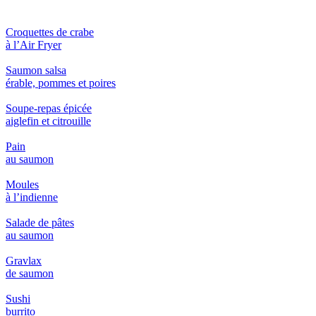
Croquettes de crabe
à l’Air Fryer
Saumon salsa
érable, pommes et poires
Soupe-repas épicée
aiglefin et citrouille
Pain
au saumon
Moules
à l’indienne
Salade de pâtes
au saumon
Gravlax
de saumon
Sushi
burrito