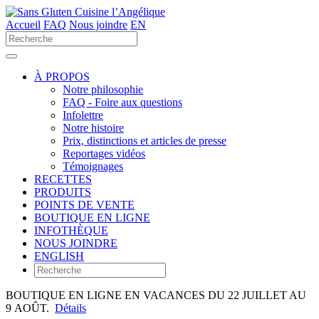
Accueil
FAQ
Nous joindre
EN
Utilisez
les
flèches
haut
À PROPOS
et
Notre philosophie
bas
FAQ - Foire aux questions
pour
Infolettre
sélectionner
Notre histoire
le
Prix, distinctions et articles de presse
résultat
Reportages vidéos
disponible.
Témoignages
Appuyez
RECETTES
sur
PRODUITS
Entrée
POINTS DE VENTE
pour
BOUTIQUE EN LIGNE
accéder
INFOTHÈQUE
au
NOUS JOINDRE
résultat
ENGLISH
de
recherche
sélectionné.
BOUTIQUE EN LIGNE EN VACANCES DU 22 JUILLET AU
Les
9 AOÛT.
Détails
utilisateurs