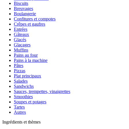
Biscuits
Breuvages
Boulangerie
Confitures et compotes
Crêpes et gaufres
Entrées
Gâteaux
Glacés
Glaçages
Muffins
Pains au four
Pains à la machine
Pâtes
Pizzas
Plat principaux
Salades
Sandwichs
Sauces, trempettes, vinaigrettes
Smoothies
Soupes et potages
Tartes
Autres
Ingrédients et thèmes