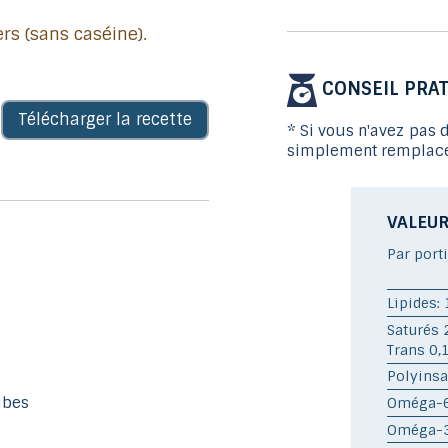
ers (sans caséine).
CONSEIL PRAT
Télécharger la recette
* Si vous n'avez pas 
simplement remplacer
VALEUR
Par port
Lipides: 
Saturés 
Trans 0,
Polyinsa
ubes
Oméga-6:
Oméga-3