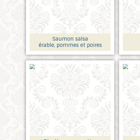
Saumon salsa
érable, pommes et poires