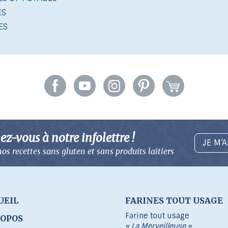
ES
ES
z-vous à notre infolettre !
JE M’
os recettes sans gluten
et sans produits laitiers
UEIL
FARINES TOUT USAGE
Farine tout usage
ROPOS
« La Merveilleuse »