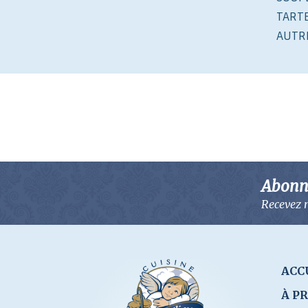
TART
AUTR
Abonne
Recevez n
ACC
À P