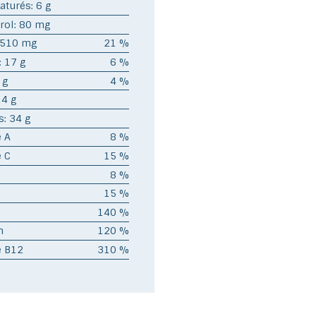
turés: 6 g
glisser.
rol: 80 mg
 510 mg
21 %
: 17 g
6 %
 g
4 %
14 g
s: 34 g
 A
8 %
 C
15 %
8 %
15 %
140 %
m
120 %
e B12
310 %