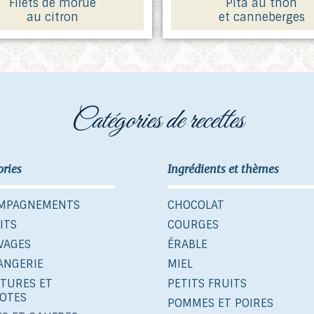
Filets de morue
Pita au thon
au citron
et canneberges
catégories de recettes
ories
Ingrédients et thèmes
MPAGNEMENTS
CHOCOLAT
ITS
COURGES
VAGES
ÉRABLE
ANGERIE
MIEL
ITURES ET
PETITS FRUITS
OTES
POMMES ET POIRES