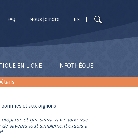
Utilisez
FAQ
Nous joindre
EN
les
flèches
haut
et
bas
pour
TIQUE EN LIGNE
INFOTHÈQUE
sélectionner
le
étails
résultat
disponible.
Appuyez
sur
Entrée
 préparer et qui saura ravir tous vos
 de saveurs tout simplement exquis à
pour
r!
accéder