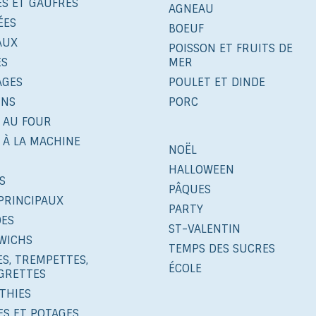
ES ET GAUFRES
AGNEAU
ÉES
BOEUF
AUX
POISSON ET FRUITS DE
ÉS
MER
AGES
POULET ET DINDE
INS
PORC
 AU FOUR
 À LA MACHINE
NOËL
HALLOWEEN
S
PÂQUES
PRINCIPAUX
PARTY
DES
ST-VALENTIN
WICHS
TEMPS DES SUCRES
S, TREMPETTES,
ÉCOLE
IGRETTES
THIES
ES ET POTAGES