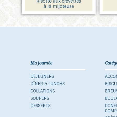
Risotto aux crevettes
à la mijoteuse
Ma journée
Catég
DÉJEUNERS
ACCO
DÎNER & LUNCHS
BISCU
COLLATIONS
BREU
SOUPERS
BOUL
DESSERTS
CONF
COMP