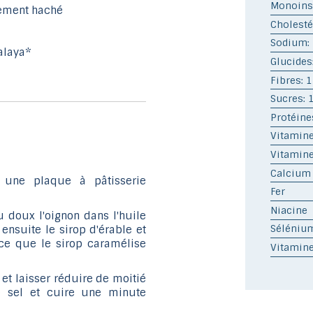
Monoinsa
inement haché
Cholesté
Sodium:
malaya*
Glucides
Fibres: 1
Sucres: 
Protéine
Vitamine
Vitamine
Calcium
 une plaque à pâtisserie
Fer
Niacine
u doux l'oignon dans l'huile
Séléniu
 ensuite le sirop d'érable et
 ce que le sirop caramélise
Vitamin
 et laisser réduire de moitié
le sel et cuire une minute