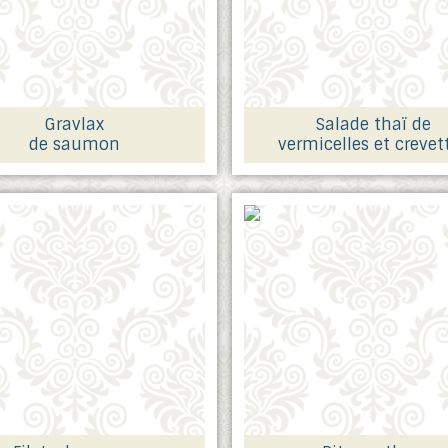
Gravlax
Salade thaï de
de saumon
vermicelles et crevet