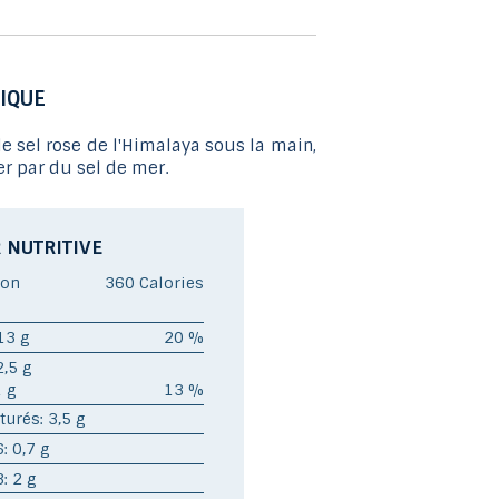
au
résultat
de
IQUE
recherche
sélectionné.
de sel rose de l'Himalaya sous la main,
Les
 par du sel de mer.
utilisateurs
d'appareils
tactiles
 NUTRITIVE
peuvent
ion
360 Calories
se
servir
13 g
20 %
de
2,5 g
gestes
1 g
13 %
tels
turés: 3,5 g
que
 0,7 g
toucher
: 2 g
et