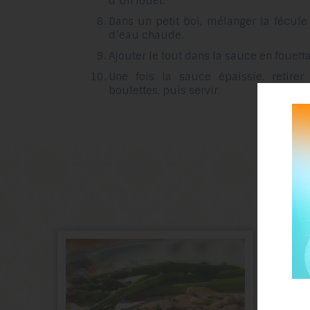
d’un fouet.
Dans un petit bol, mélanger la fécul
d’eau chaude.
Ajouter le tout dans la sauce en fouet
Une fois la sauce épaissie, retire
boulettes, puis servir.