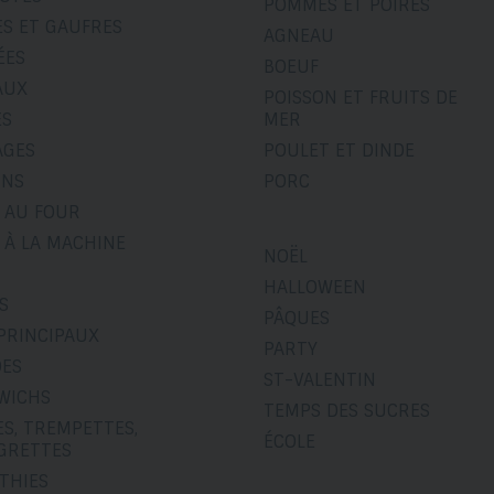
POMMES ET POIRES
ES ET GAUFRES
AGNEAU
ÉES
BOEUF
AUX
POISSON ET FRUITS DE
ÉS
MER
AGES
POULET ET DINDE
INS
PORC
 AU FOUR
 À LA MACHINE
NOËL
HALLOWEEN
S
PÂQUES
PRINCIPAUX
PARTY
DES
ST-VALENTIN
WICHS
TEMPS DES SUCRES
S, TREMPETTES,
ÉCOLE
IGRETTES
THIES