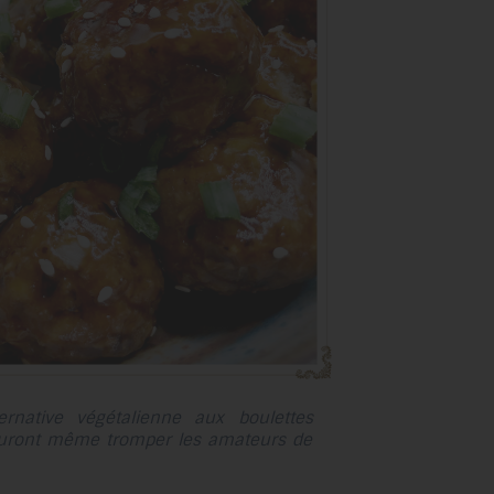
au
résultat
de
recherche
sélectionné.
Les
utilisateurs
d'appareils
tactiles
peuvent
se
servir
de
gestes
tels
rnative végétalienne aux boulettes
que
sauront même tromper les amateurs de
toucher
et