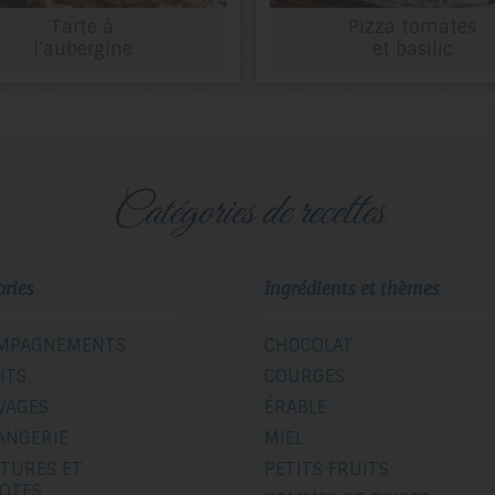
Tarte à
Pizza tomates
l’aubergine
et basilic
catégories de recettes
ories
Ingrédients et thèmes
MPAGNEMENTS
CHOCOLAT
ITS
COURGES
VAGES
ÉRABLE
ANGERIE
MIEL
ITURES ET
PETITS FRUITS
OTES