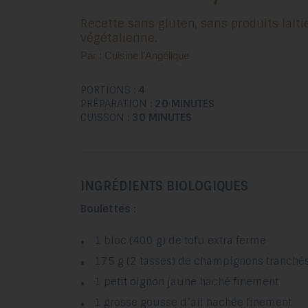
Recette sans gluten, sans produits laitiers (sans caséine) et
végétalienne.
Par : Cuisine l'Angélique
PORTIONS :
4
PRÉPARATION :
20 MINUTES
CUISSON :
30 MINUTES
INGRÉDIENTS BIOLOGIQUES
Boulettes :
1 bloc (400 g) de tofu extra ferme
175 g (2 tasses) de champignons tranché
1 petit oignon jaune haché finement
1 grosse gousse d’ail hachée finement