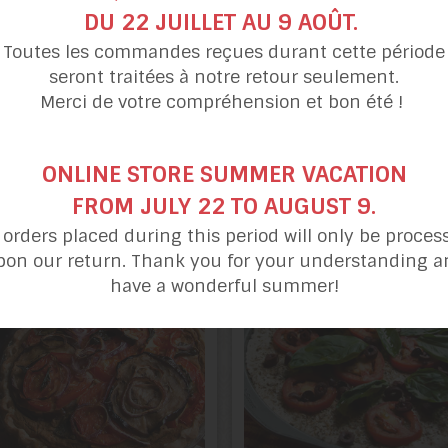
DU 22 JUILLET AU 9 AOÛT.
Toutes les commandes reçues durant cette période
seront traitées à notre retour seulement.
Merci de votre compréhension et bon été !
Pizza d’inspiration
Sauce aux canneber
Arménienne
et à l’érable
ONLINE STORE SUMMER VACATION
FROM JULY 22 TO AUGUST 9.
l orders placed during this period will only be proces
pon our return. Thank you for your understanding a
have a wonderful summer!