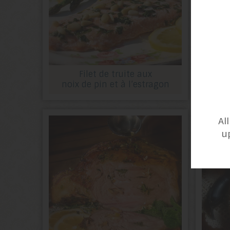
Filet de truite aux
noix de pin et à l’estragon
Al
u