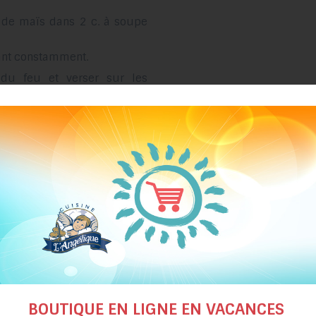
e de maïs dans 2 c. à soupe
tant constamment.
r du feu et verser sur les
suggestions de recettes
BOUTIQUE EN LIGNE EN VACANCES