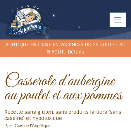
BOUTIQUE EN LIGNE EN VACANCES DU 22 JUILLET AU
9 AOÛT.
Détails
Casserole d'aubergine
au poulet et aux pommes
Recette sans gluten, sans produits laitiers (sans
caséine) et hypotoxique
Par : Cuisine l'Angélique