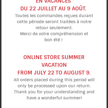
EN VACANCES
DU 22 JUILLET AU 9 AOÛT.
Toutes les commandes reçues durant
cette période seront traitées à notre
retour seulement.
Merci de votre compréhension et
bon été !
Salade vitaminée
de Claire
ONLINE STORE SUMMER
VACATION
FROM JULY 22 TO AUGUST 9.
All orders placed during this period will
catégories de recettes
only be processed upon our return.
Thank you for your understanding and
have a wonderful summer!
Ma journée