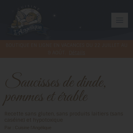
BOUTIQUE EN LIGNE EN VACANCES DU 22 JUILLET AU
9 AOÛT.
Détails
Saucisses de dinde,
pommes et érable
Recette sans gluten, sans produits laitiers (sans
caséine) et hypotoxique
Par : Cuisine l'Angélique