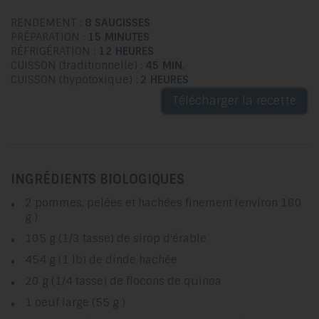
RENDEMENT :
8 SAUCISSES
PRÉPARATION :
15 MINUTES
RÉFRIGÉRATION :
12 HEURES
CUISSON (traditionnelle) :
45 MIN.
CUISSON (hypotoxique) :
2 HEURES
Télécharger la recette
INGRÉDIENTS BIOLOGIQUES
2 pommes, pelées et hachées finement (environ 180
g )
105 g (1/3 tasse) de sirop d'érable
454 g (1 lb) de dinde hachée
20 g (1/4 tasse) de flocons de quinoa
1 oeuf large (55 g )