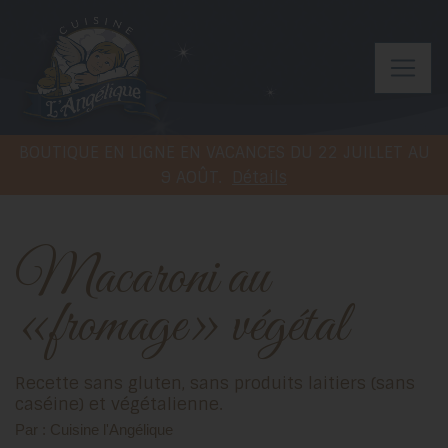
BOUTIQUE EN LIGNE EN VACANCES DU 22 JUILLET AU
9 AOÛT.
Détails
Macaroni au
«fromage» végétal
Recette sans gluten, sans produits laitiers (sans
caséine) et végétalienne.
Par : Cuisine l'Angélique