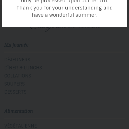
only be processed upon our return.
Thank you for your understanding and
have a wonderful summer!
catégories de recettes
Ma journée
DÉJEUNERS
DÎNER & LUNCHS
COLLATIONS
SOUPERS
DESSERTS
Alimentation
VÉGÉTALIENNE