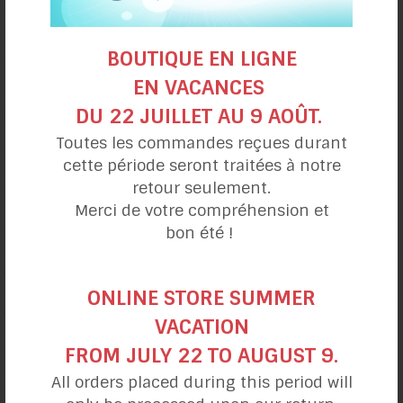
Poulet asiatique,
sauce au beurre d’amande
BOUTIQUE EN LIGNE
EN VACANCES
DU 22 JUILLET AU 9 AOÛT.
Toutes les commandes reçues durant
cette période seront traitées à notre
retour seulement.
Merci de votre compréhension et
bon été !
ONLINE STORE SUMMER
VACATION
Penne à la courge
musquée
FROM JULY 22 TO AUGUST 9.
All orders placed during this period will