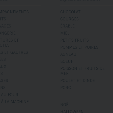
MPAGNEMENTS
CHOCOLAT
ITS
COURGES
VAGES
ÉRABLE
ANGERIE
MIEL
ITURES ET
PETITS FRUITS
OTES
POMMES ET POIRES
ES ET GAUFRES
AGNEAU
ÉES
BOEUF
AUX
POISSON ET FRUITS DE
ÉS
MER
AGES
POULET ET DINDE
INS
PORC
 AU FOUR
 À LA MACHINE
NOËL
HALLOWEEN