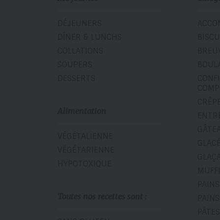
DÉJEUNERS
ACCO
DÎNER & LUNCHS
BISCU
COLLATIONS
BREU
SOUPERS
BOUL
DESSERTS
CONF
COMP
CRÊP
Alimentation
ENTR
GÂTE
VÉGÉTALIENNE
GLAC
VÉGÉTARIENNE
GLAÇ
HYPOTOXIQUE
MUFF
PAINS
Toutes nos recettes sont :
PAINS
PÂTES