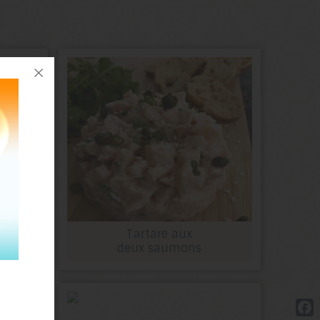
Tartare aux
nge
deux saumons