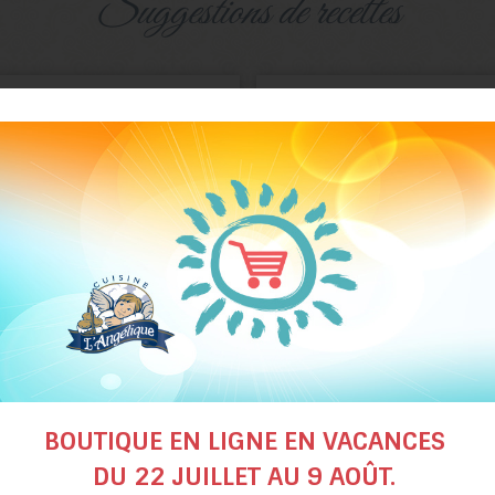
suggestions de recettes
Rouleaux
Dinde farcie aux
de printemps
canneberges et ora
BOUTIQUE EN LIGNE EN VACANCES
DU 22 JUILLET AU 9 AOÛT.