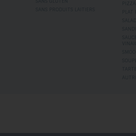
SANS GLUTEN
PIZZA
SANS PRODUITS LAITIERS
PLAT 
SALA
SAND
SAUCE
VINA
SMOO
SOUP
TART
AUTR