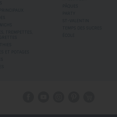
S
PÂQUES
PRINCIPAUX
PARTY
DES
ST-VALENTIN
WICHS
TEMPS DES SUCRES
S, TREMPETTES,
ÉCOLE
IGRETTES
THIES
ES ET POTAGES
ES
ES