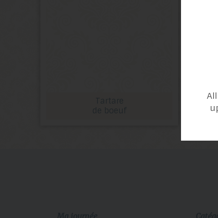
Al
Tartare
u
de boeuf
Ma journée
Catég