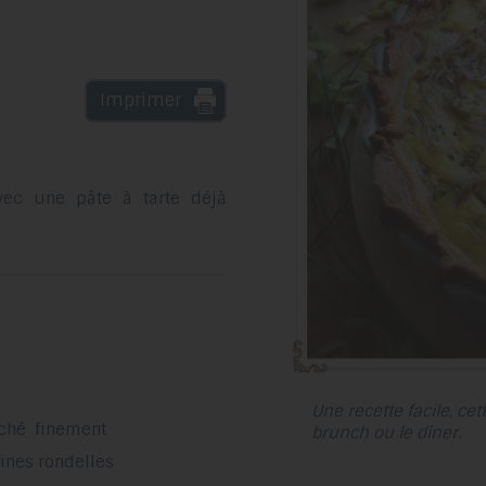
Imprimer
vec une pâte à tarte déjà
Une recette facile, ce
nché finement
brunch ou le dîner.
fines rondelles