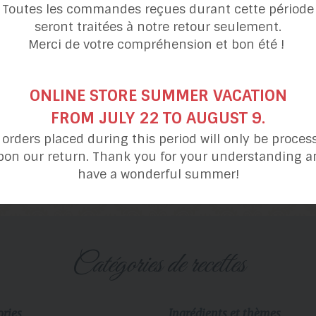
Toutes les commandes reçues durant cette période
seront traitées à notre retour seulement.
Merci de votre compréhension et bon été !
ONLINE STORE SUMMER VACATION
FROM JULY 22 TO AUGUST 9.
l orders placed during this period will only be proces
Côtes levées
Salade de coeurs de pa
pon our return. Thank you for your understanding a
barbecue
crevettes et mangu
have a wonderful summer!
catégories de recettes
ories
Ingrédients et thèmes