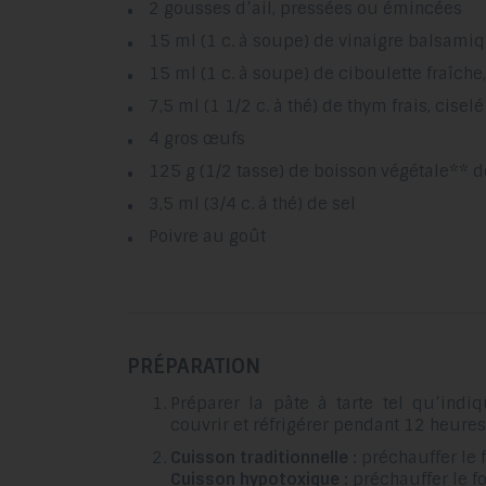
2 gousses d’ail, pressées ou émincées
15 ml (1 c. à soupe) de vinaigre balsami
15 ml (1 c. à soupe) de ciboulette fraîch
7,5 ml (1 1/2 c. à thé) de thym frais, ciselé
4 gros œufs
125 g (1/2 tasse) de boisson végétale** d
3,5 ml (3/4 c. à thé) de sel
Poivre au goût
PRÉPARATION
Préparer la pâte à tarte tel qu’indiq
couvrir et réfrigérer pendant 12 heures
Cuisson traditionnelle :
préchauffer le 
Cuisson hypotoxique :
préchauffer le fo