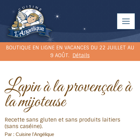
BOUTIQUE EN LIGNE EN VACANCES DU 22 JUILLET AU
9 AOÛT.
Détails
Lapin à la provençale à
la mijoteuse
Recette sans gluten et sans produits laitiers
(sans caséine).
Par : Cuisine l'Angélique