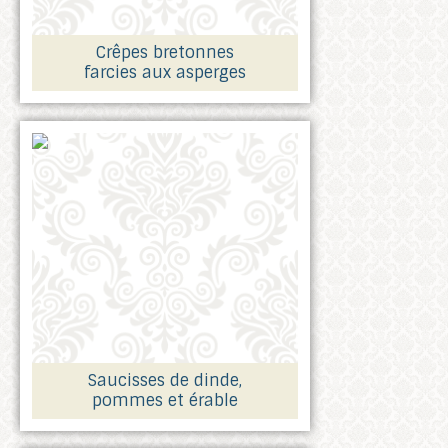
Crêpes bretonnes
farcies aux asperges
Saucisses de dinde,
pommes et érable