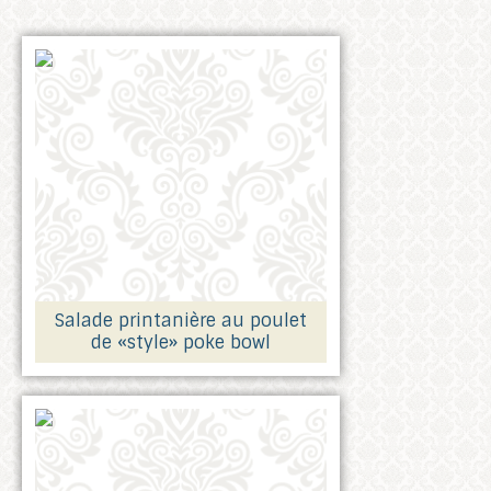
Salade printanière au poulet
de «style» poke bowl