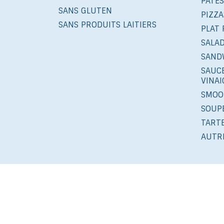
PÂTES
SANS GLUTEN
PIZZA
SANS PRODUITS LAITIERS
PLAT 
SALA
SAND
SAUCE
VINA
SMOO
SOUP
TART
AUTR