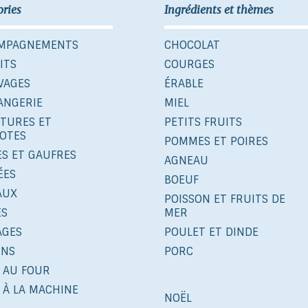
ories
Ingrédients et thèmes
MPAGNEMENTS
CHOCOLAT
ITS
COURGES
VAGES
ÉRABLE
ANGERIE
MIEL
ITURES ET
PETITS FRUITS
OTES
POMMES ET POIRES
ES ET GAUFRES
AGNEAU
ÉES
BOEUF
AUX
POISSON ET FRUITS DE
ÉS
MER
AGES
POULET ET DINDE
INS
PORC
 AU FOUR
 À LA MACHINE
NOËL