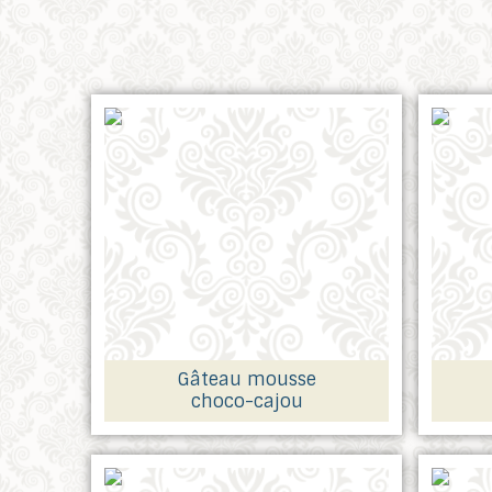
Gâteau mousse
choco-cajou