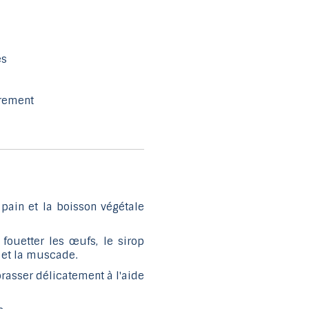
es
èrement
 pain et la boisson végétale
fouetter les œufs, le sirop
le et la muscade.
brasser délicatement à l'aide