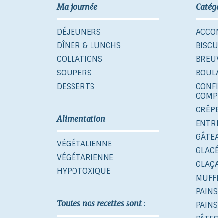
Ma journée
Catég
DÉJEUNERS
ACCO
DÎNER & LUNCHS
BISCU
COLLATIONS
BREU
SOUPERS
BOUL
DESSERTS
CONF
COMP
CRÊP
Alimentation
ENTR
GÂTE
VÉGÉTALIENNE
GLAC
VÉGÉTARIENNE
GLAÇ
HYPOTOXIQUE
MUFF
PAINS
Toutes nos recettes sont :
PAINS