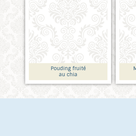
Pouding fruité
M
au chia