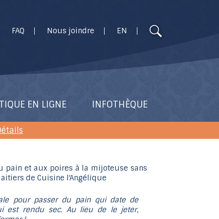
Utilisez
FAQ
Nous joindre
EN
les
flèches
haut
et
bas
pour
TIQUE EN LIGNE
INFOTHÈQUE
sélectionner
le
étails
résultat
disponible.
Appuyez
sur
Entrée
éale pour passer du pain qui date de
pour
i est rendu sec. Au lieu de le jeter,
accéder