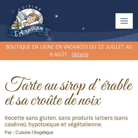
BOUTIQUE EN LIGNE EN VACANCES DU 22 JUILLET AU
9 AOÛT.
Détails
Tarte au sirop d’érable
et sa croûte de noix
Recette sans gluten, sans produits laitiers (sans
caséine), hypotoxique et végétalienne.
Par : Cuisine l'Angélique