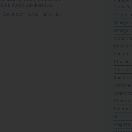
Saturés 
t bien dorée au-dessous.
Trans 0 
. Conserver cette tarte au
Polyinsa
Oméga-6:
Oméga-3:
Monoinsa
Cholesté
Sodium:
Glucides
Fibres: 3
Sucres: 
Protéine
Vitamine
Vitamine
Calcium
Fer
Magnés