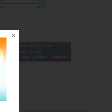
èse
55 %
ine
20 %