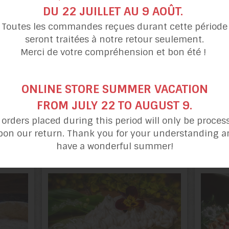
DU 22 JUILLET AU 9 AOÛT.
Toutes les commandes reçues durant cette période
seront traitées à notre retour seulement.
Merci de votre compréhension et bon été !
ONLINE STORE SUMMER VACATION
FROM JULY 22 TO AUGUST 9.
l orders placed during this period will only be proces
Tarte au
Tarte fraises
pon our return. Thank you for your understanding a
chocolat
et rhubarbe
have a wonderful summer!