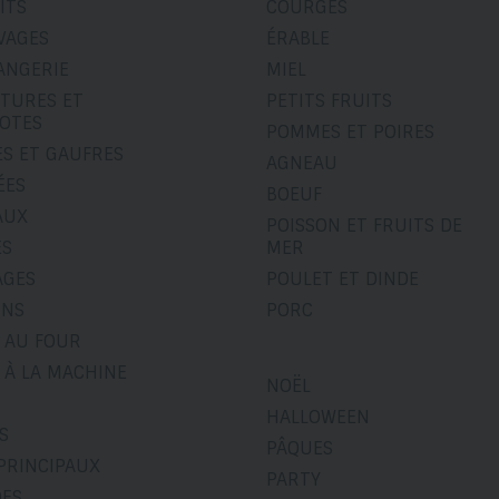
ITS
COURGES
VAGES
ÉRABLE
ANGERIE
MIEL
ITURES ET
PETITS FRUITS
OTES
POMMES ET POIRES
ES ET GAUFRES
AGNEAU
ÉES
BOEUF
AUX
POISSON ET FRUITS DE
ÉS
MER
AGES
POULET ET DINDE
INS
PORC
 AU FOUR
 À LA MACHINE
NOËL
HALLOWEEN
S
PÂQUES
PRINCIPAUX
PARTY
DES