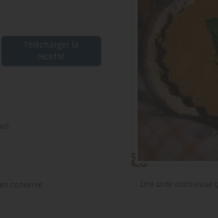
Télécharger la
recette
po)
Une tarte onctueuse q
, en conserve