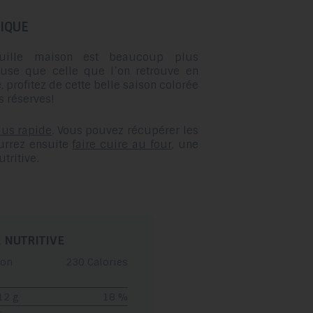
glisser.
IQUE
uille maison est beaucoup plus
use que celle que l’on retrouve en
 profitez de cette belle saison colorée
s réserves!
lus rapide
. Vous pouvez récupérer les
urrez ensuite
faire cuire au four
, une
tritive.
 NUTRITIVE
ion
230 Calories
12 g
18 %