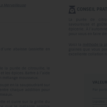
La Merveilleuse
CONSEIL PRAT
La purée de citro
savoureuse et goûte
épicerie. À l’automne,
pour vous en faire de
Voici la
méthode la p
e d’une abaisse (assiette en
graines que vous po
excellente collation nu
 la purée de citrouille, le
 et les épices. Battre à l’aide
 un mélange mousseux.
VALEUR
à soupe en la saupoudrant sur
entre chaque addition pour
Par port
umeaux.
tte et cuire sur la grille du
Lipides: 
 ce que le mélange semble