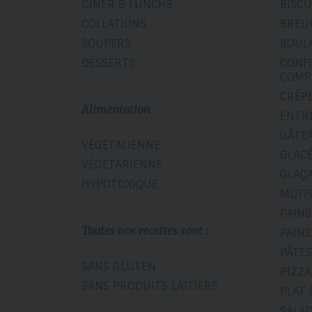
DÎNER & LUNCHS
BISCU
COLLATIONS
BREU
SOUPERS
BOUL
DESSERTS
CONF
COMP
CRÊP
Alimentation
ENTR
GÂTE
VÉGÉTALIENNE
GLAC
VÉGÉTARIENNE
GLAÇ
HYPOTOXIQUE
MUFF
PAINS
Toutes nos recettes sont :
PAINS
PÂTES
SANS GLUTEN
PIZZA
SANS PRODUITS LAITIERS
PLAT 
SALA