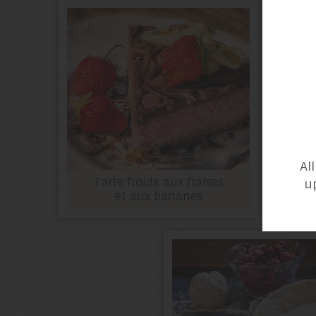
Al
Tarte froide aux fraises
u
et aux bananes