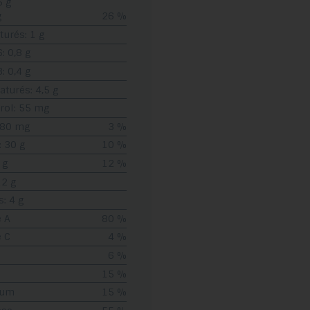
5 g
g
26 %
turés: 1 g
 0,8 g
 0,4 g
turés: 4,5 g
rol: 55 mg
 80 mg
3 %
: 30 g
10 %
 g
12 %
12 g
s: 4 g
 A
80 %
 C
4 %
6 %
15 %
ium
15 %