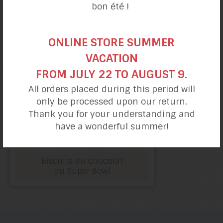
bon été !
pommes et noix
ONLINE STORE SUMMER
VACATION
FROM JULY 22 TO AUGUST 9.
All orders placed during this period will
only be processed upon our return.
Thank you for your understanding and
have a wonderful summer!
Biscuits au chocolat
du Super Bowl