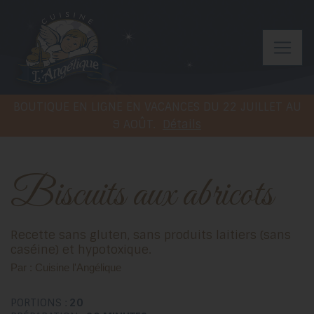
BOUTIQUE EN LIGNE EN VACANCES DU 22 JUILLET AU
9 AOÛT.
Détails
Biscuits aux abricots
Recette sans gluten, sans produits laitiers (sans
caséine) et hypotoxique.
Par : Cuisine l'Angélique
PORTIONS :
20