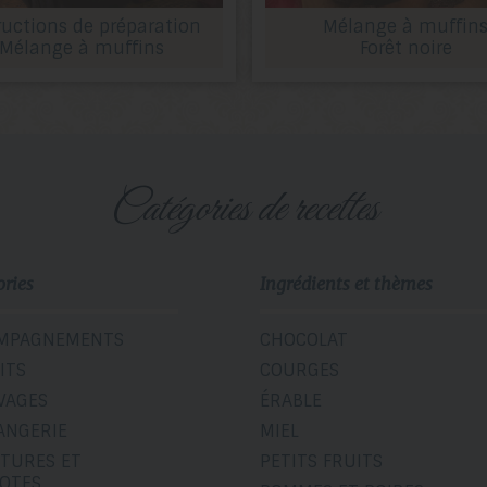
ructions de préparation
Mélange à muffin
Mélange à muffins
Forêt noire
catégories de recettes
ories
Ingrédients et thèmes
MPAGNEMENTS
CHOCOLAT
ITS
COURGES
VAGES
ÉRABLE
ANGERIE
MIEL
ITURES ET
PETITS FRUITS
OTES