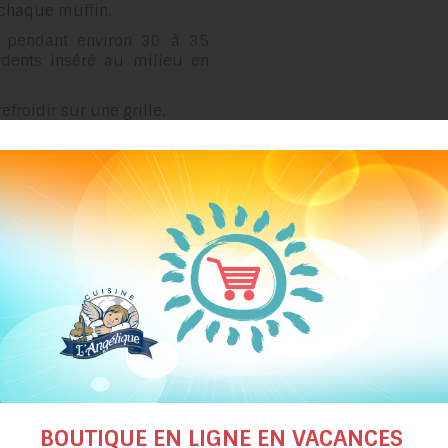
chaque muffin.
e, pendant environ 30 à 35
dents inséré au milieu en
efroidir sur une grille.
suggestions de recettes
BOUTIQUE EN LIGNE EN VACANCES