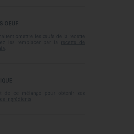
glisser.
S OEUF
aitent omettre les œufs de la recette
vez les remplacer par la
recette de
hia
.
IQUE
uit de ce mélange pour obtenir ses
ses ingrédients