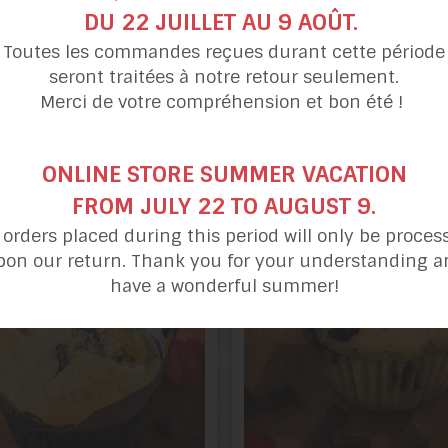
DU 22 JUILLET AU 9 AOÛT.
Toutes les commandes reçues durant cette période
seront traitées à notre retour seulement.
Merci de votre compréhension et bon été !
Mélange à muffins
Mélange à muffin
Pommes & noix
épicés aux carotte
ONLINE STORE SUMMER VACATION
FROM JULY 22 TO AUGUST 9.
l orders placed during this period will only be proces
pon our return. Thank you for your understanding a
have a wonderful summer!