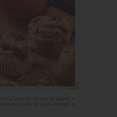
au
résultat
de
recherche
sélectionné.
Les
utilisateurs
d'appareils
tactiles
peuvent
se
servir
de
gestes
tels
 à la citrouille tendres et rapides à
que
 réalisés à partir de notre Mélange à
toucher
et