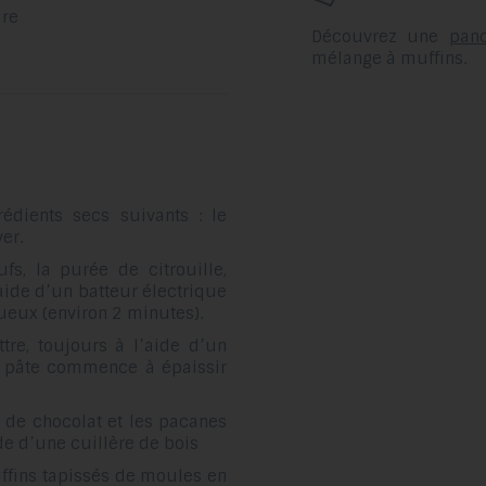
ure
Découvrez une
pano
mélange à muffins.
édients secs suivants : le
er.
s, la purée de citrouille,
 l’aide d’un batteur électrique
ueux (environ 2 minutes).
ttre, toujours à l’aide d’un
a pâte commence à épaissir
s de chocolat et les pacanes
de d’une cuillère de bois
ffins tapissés de moules en