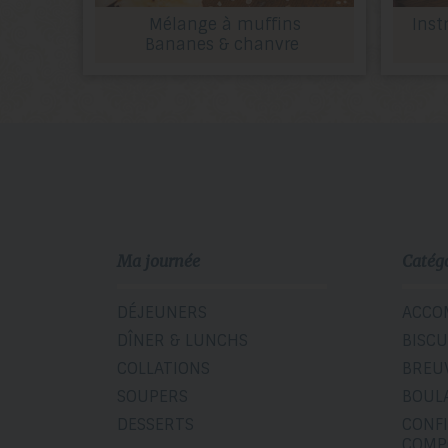
Mélange à muffins
Inst
Bananes & chanvre
Ma journée
Catég
DÉJEUNERS
ACCO
DÎNER & LUNCHS
BISCU
COLLATIONS
BREU
SOUPERS
BOUL
DESSERTS
CONF
COMP