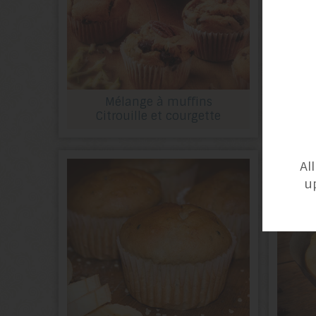
Mélange à muffins
Citrouille et courgette
Al
u