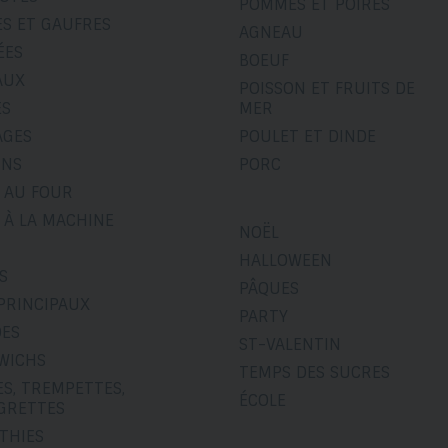
POMMES ET POIRES
ES ET GAUFRES
AGNEAU
ÉES
BOEUF
AUX
POISSON ET FRUITS DE
ÉS
MER
AGES
POULET ET DINDE
INS
PORC
 AU FOUR
 À LA MACHINE
NOËL
HALLOWEEN
S
PÂQUES
PRINCIPAUX
PARTY
DES
ST-VALENTIN
WICHS
TEMPS DES SUCRES
S, TREMPETTES,
ÉCOLE
IGRETTES
THIES