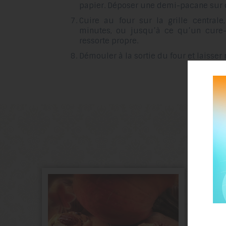
papier. Déposer une demi-pacane sur 
Cuire au four sur la grille central
minutes, ou jusqu’à ce qu’un cure-
ressorte propre.
Démouler à la sortie du four et laisser r