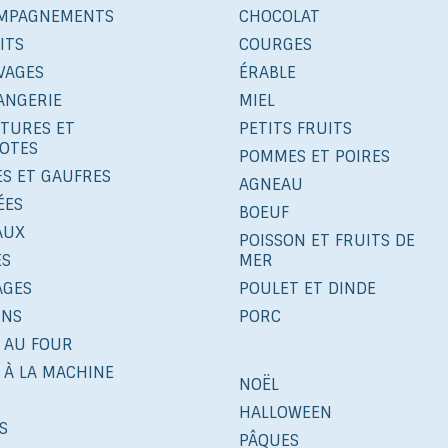
MPAGNEMENTS
CHOCOLAT
ITS
COURGES
VAGES
ÉRABLE
ANGERIE
MIEL
ITURES ET
PETITS FRUITS
OTES
POMMES ET POIRES
ES ET GAUFRES
AGNEAU
ÉES
BOEUF
AUX
POISSON ET FRUITS DE
ÉS
MER
AGES
POULET ET DINDE
INS
PORC
 AU FOUR
 À LA MACHINE
NOËL
HALLOWEEN
S
PÂQUES