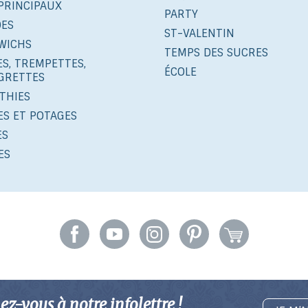
PRINCIPAUX
PARTY
DES
ST-VALENTIN
WICHS
TEMPS DES SUCRES
S, TREMPETTES,
ÉCOLE
IGRETTES
THIES
ES ET POTAGES
ES
ES
z-vous à notre infolettre !