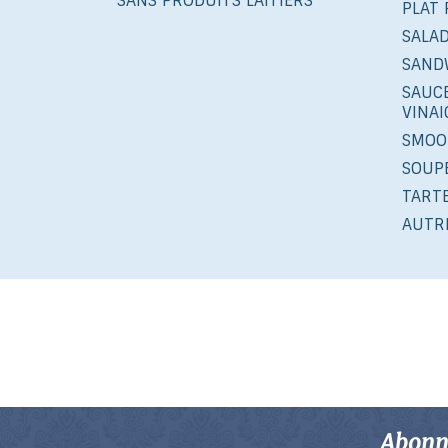
SANS PRODUITS LAITIERS
PLAT 
SALA
SAND
SAUCE
VINA
SMOO
SOUP
TART
AUTR
Abonne