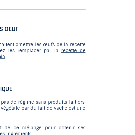
au
résultat
de
recherche
S OEUF
sélectionné.
Les
aitent omettre les œufs de la recette
utilisateurs
vez les remplacer par la
recette de
d'appareils
hia
.
tactiles
peuvent
se
servir
IQUE
de
gestes
pas de régime sans produits laitiers,
végétale par du lait de vache est une
tels
que
toucher
uit de ce mélange pour obtenir ses
et
ses ingrédients