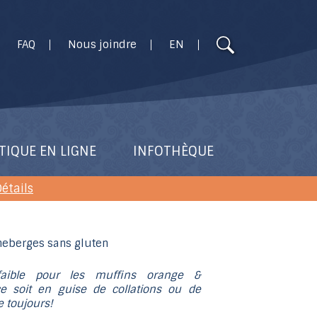
Utilisez
FAQ
Nous joindre
EN
les
flèches
haut
et
bas
pour
TIQUE EN LIGNE
INFOTHÈQUE
sélectionner
le
étails
résultat
disponible.
Appuyez
sur
Entrée
faible pour les muffins orange &
ce soit en guise de collations ou de
pour
e toujours!
accéder