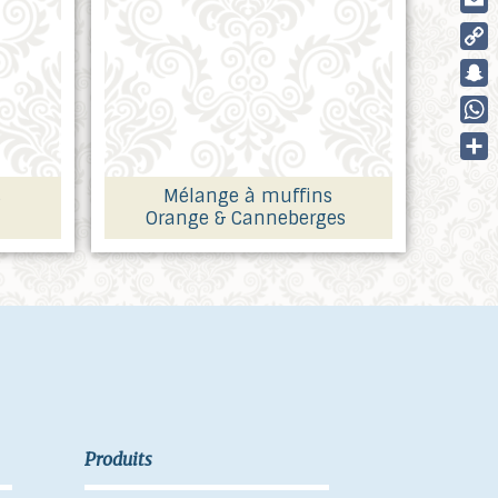
Ema
Cop
Link
Sna
Wha
Part
s
Mélange à muffins
Orange & Canneberges
Produits