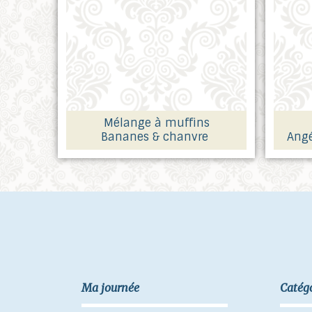
Mélange à muffins
Bananes & chanvre
Angé
Ma journée
Catég