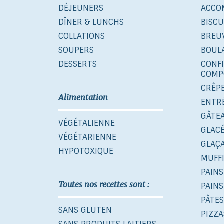
DÉJEUNERS
ACCO
DÎNER & LUNCHS
BISCU
COLLATIONS
BREU
SOUPERS
BOUL
DESSERTS
CONF
COMP
CRÊP
Alimentation
ENTR
GÂTE
VÉGÉTALIENNE
GLAC
VÉGÉTARIENNE
GLAÇ
HYPOTOXIQUE
MUFF
PAINS
Toutes nos recettes sont :
PAINS
PÂTES
SANS GLUTEN
PIZZA