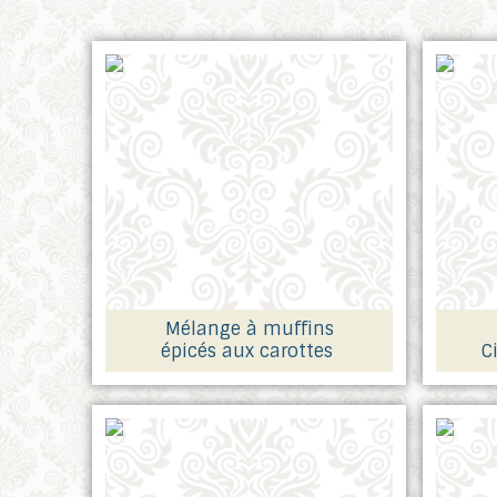
Mélange à muffins
épicés aux carottes
C