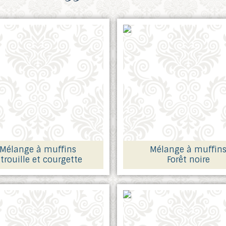
Mélange à muffins
Mélange à muffin
itrouille et courgette
Forêt noire