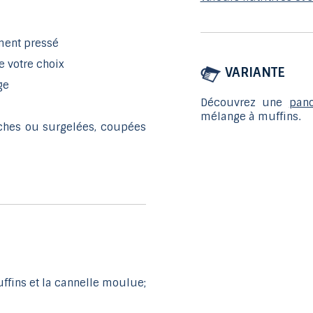
ement pressé
e votre choix
VARIANTE
ge
Découvrez une
pano
mélange à muffins.
îches ou surgelées, coupées
ffins et la cannelle moulue;