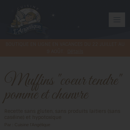
BOUTIQUE EN LIGNE EN VACANCES DU 22 JUILLET AU
9 AOÛT.
Détails
Muffins "coeur tendre"
pomme et chanvre
Recette sans gluten, sans produits laitiers (sans
caséine) et hypotoxique
Par : Cuisine l'Angélique