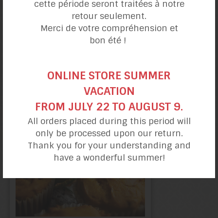
cette période seront traitées à notre
retour seulement.
Merci de votre compréhension et
bon été !
Muffins aux
ONLINE STORE SUMMER
patates douces
VACATION
FROM JULY 22 TO AUGUST 9.
All orders placed during this period will
only be processed upon our return.
Thank you for your understanding and
have a wonderful summer!