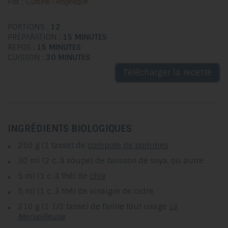
Par : Cuisine l'Angélique
PORTIONS :
12
PRÉPARATION :
15 MINUTES
REPOS :
15 MINUTES
CUISSON :
30 MINUTES
Télécharger la recette
INGRÉDIENTS BIOLOGIQUES
250 g (1 tasse) de
compote de pommes
30 ml (2 c. à soupe) de boisson de soya, ou autre
5 ml (1 c. à thé) de
chia
5 ml (1 c. à thé) de vinaigre de cidre
210 g (1 1/2 tasse) de farine tout usage
La
Merveilleuse