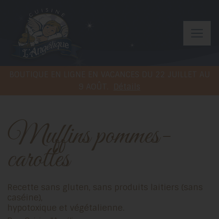
BOUTIQUE EN LIGNE EN VACANCES DU 22 JUILLET AU
9 AOÛT.
Détails
Muffins pommes-
carottes
Recette sans gluten, sans produits laitiers (sans
caséine),
hypotoxique et végétalienne.