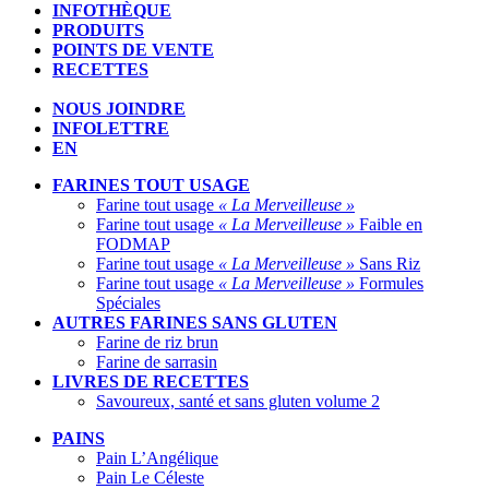
INFOTHÈQUE
PRODUITS
POINTS DE VENTE
RECETTES
NOUS JOINDRE
INFOLETTRE
EN
FARINES TOUT USAGE
Farine tout usage
« La Merveilleuse »
Farine tout usage
« La Merveilleuse »
Faible en
FODMAP
Farine tout usage
« La Merveilleuse »
Sans Riz
Farine tout usage
« La Merveilleuse »
Formules
Spéciales
AUTRES FARINES SANS GLUTEN
Farine de riz brun
Farine de sarrasin
LIVRES DE RECETTES
Savoureux, santé et sans gluten volume 2
PAINS
Pain L’Angélique
Pain Le Céleste