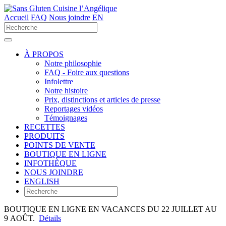
Accueil
FAQ
Nous joindre
EN
Utilisez
les
flèches
haut
À PROPOS
et
Notre philosophie
bas
FAQ - Foire aux questions
pour
Infolettre
sélectionner
Notre histoire
le
Prix, distinctions et articles de presse
résultat
Reportages vidéos
disponible.
Témoignages
Appuyez
RECETTES
sur
PRODUITS
Entrée
POINTS DE VENTE
pour
BOUTIQUE EN LIGNE
accéder
INFOTHÈQUE
au
NOUS JOINDRE
résultat
ENGLISH
de
recherche
sélectionné.
BOUTIQUE EN LIGNE EN VACANCES DU 22 JUILLET AU
Les
9 AOÛT.
Détails
utilisateurs