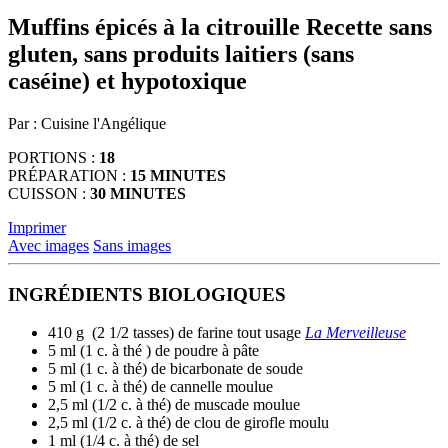
d'appareils
Muffins épicés à la citrouille
Recette sans
tactiles
gluten, sans produits laitiers (sans
peuvent
se
caséine) et hypotoxique
servir
de
Par : Cuisine l'Angélique
gestes
tels
PORTIONS :
18
que
PRÉPARATION :
15 MINUTES
toucher
CUISSON :
30 MINUTES
et
glisser.
Imprimer
Avec images
Sans images
INGRÉDIENTS BIOLOGIQUES
410 g (2 1/2 tasses) de farine tout usage
La Merveilleuse
5 ml (1 c. à thé ) de poudre à pâte
5 ml (1 c. à thé) de bicarbonate de soude
5 ml (1 c. à thé) de cannelle moulue
2,5 ml (1/2 c. à thé) de muscade moulue
2,5 ml (1/2 c. à thé) de clou de girofle moulu
1 ml (1/4 c. à thé) de sel