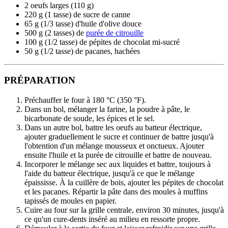
2 oeufs larges (110 g)
220 g (1 tasse) de sucre de canne
65 g (1/3 tasse) d'huile d'olive douce
500 g (2 tasses) de
purée de citrouille
100 g (1/2 tasse) de pépites de chocolat mi-sucré
50 g (1/2 tasse) de pacanes, hachées
PRÉPARATION
Préchauffer le four à 180 °C (350 °F).
Dans un bol, mélanger la farine, la poudre à pâte, le
bicarbonate de soude, les épices et le sel.
Dans un autre bol, battre les oeufs au batteur électrique,
ajouter graduellement le sucre et continuer de battre jusqu'à
l'obtention d'un mélange mousseux et onctueux. Ajouter
ensuite l'huile et la purée de citrouille et battre de nouveau.
Incorporer le mélange sec aux liquides et battre, toujours à
l'aide du batteur électrique, jusqu'à ce que le mélange
épaississe. À la cuillère de bois, ajouter les pépites de chocolat
et les pacanes. Répartir la pâte dans des moules à muffins
tapissés de moules en papier.
Cuire au four sur la grille centrale, environ 30 minutes, jusqu'à
ce qu'un cure-dents inséré au milieu en ressorte propre.