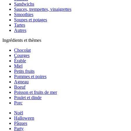
Sandwichs
Sauces, trempettes, vinaigrettes
Smoothies
Soupes et potages
Tartes
Autres
Ingrédients et thèmes
Chocolat
Courges
Érable
Miel
Petits fruits
Pommes et poires
Agneau
Boeuf
Poisson et fruits de mer
Poulet et dinde
Porc
Noël
Halloween
Pâques
Party