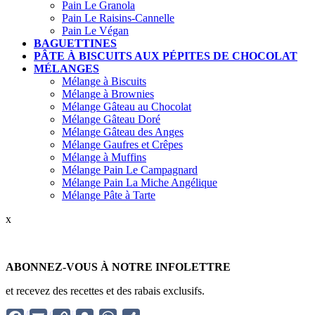
Pain Le Granola
Pain Le Raisins-Cannelle
Pain Le Végan
BAGUETTINES
PÂTE À BISCUITS AUX PÉPITES DE CHOCOLAT
MÉLANGES
Mélange à Biscuits
Mélange à Brownies
Mélange Gâteau au Chocolat
Mélange Gâteau Doré
Mélange Gâteau des Anges
Mélange Gaufres et Crêpes
Mélange à Muffins
Mélange Pain Le Campagnard
Mélange Pain La Miche Angélique
Mélange Pâte à Tarte
x
ABONNEZ-VOUS À NOTRE INFOLETTRE
et recevez des recettes et des rabais exclusifs.
Facebook
Email
Copy
Snapchat
WhatsApp
Partager
JE M’ABONNE