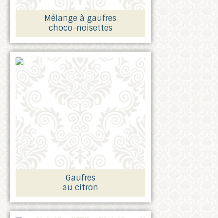
Mélange à gaufres
choco-noisettes
Gaufres
au citron