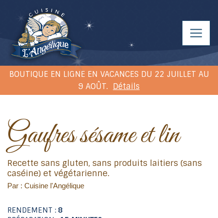
BOUTIQUE EN LIGNE EN VACANCES DU 22 JUILLET AU
9 AOÛT.
Détails
Gaufres sésame et lin
Recette sans gluten, sans produits laitiers (sans
caséine) et végétarienne.
Par : Cuisine l'Angélique
RENDEMENT :
8