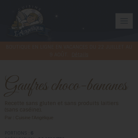
BOUTIQUE EN LIGNE EN VACANCES DU 22 JUILLET AU
9 AOÛT.
Détails
Gaufres choco-bananes
Recette sans gluten et sans produits laitiers
(sans caséine).
Par : Cuisine l'Angélique
PORTIONS :
6