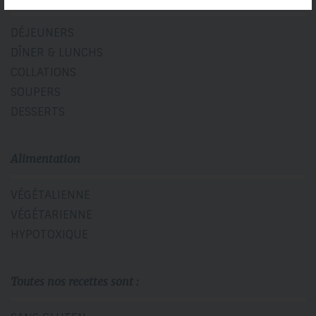
DÉJEUNERS
DÎNER & LUNCHS
COLLATIONS
SOUPERS
DESSERTS
Alimentation
VÉGÉTALIENNE
VÉGÉTARIENNE
HYPOTOXIQUE
Toutes nos recettes sont :