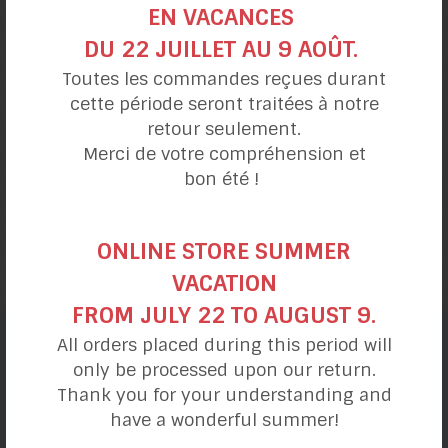
EN VACANCES
DU 22 JUILLET AU 9 AOÛT.
Toutes les commandes reçues durant
cette période seront traitées à notre
retour seulement.
Merci de votre compréhension et
bon été !
Gaufre chocolat
confiture fraises-rhubarbe
ONLINE STORE SUMMER
VACATION
FROM JULY 22 TO AUGUST 9.
All orders placed during this period will
catégories de recettes
only be processed upon our return.
Thank you for your understanding and
have a wonderful summer!
Ma journée