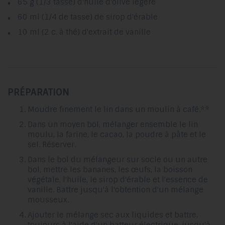
65 g (1/3 tasse) d'huile d'olive légère
60 ml (1/4 de tasse) de sirop d'érable
10 ml (2 c. à thé) d'extrait de vanille
PRÉPARATION
Moudre finement le lin dans un moulin à café.**
Dans un moyen bol, mélanger ensemble le lin
moulu, la farine, le cacao, la poudre à pâte et le
sel. Réserver.
Dans le bol du mélangeur sur socle ou un autre
bol, mettre les bananes, les œufs, la boisson
végétale, l'huile, le sirop d'érable et l'essence de
vanille. Battre jusqu'à l'obtention d'un mélange
mousseux.
Ajouter le mélange sec aux liquides et battre,
toujours à l'aide d'un batteur électrique, jusqu'à