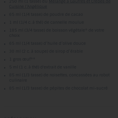
250 ml (1 tasse) du
Mélange à Gaufres et Crêpes de
Cuisine l’Angélique
65 ml (1/4 tasse) de poudre de cacao
1 ml (1/4 c. à thé) de cannelle moulue
185 ml (3/4 tasse) de boisson végétale* de votre
choix
65 ml (1/4 tasse) d’huile d’olive douce
30 ml (2 c. à soupe) de sirop d’érable
1 gros œuf**
5 ml (1 c. à thé) d'extrait de vanille
85 ml (1/3 tasse) de noisettes, concassées au robot
culinaire
85 ml (1/3 tasse) de pépites de chocolat mi-sucré