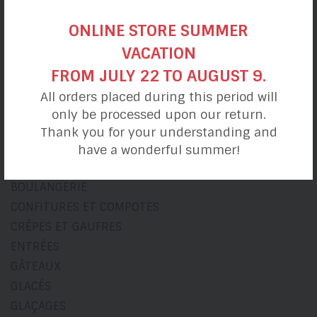
SANS GLUTEN
ONLINE STORE SUMMER
SANS PRODUITS LAITIERS
VACATION
FROM JULY 22 TO AUGUST 9.
Catégories
All orders placed during this period will
only be processed upon our return.
ACCOMPAGNEMENTS
Thank you for your understanding and
BISCUITS
have a wonderful summer!
BREUVAGES
BOULANGERIE
CONFITURES ET COMPOTES
CRÊPES ET GAUFRES
ENTRÉES
GÂTEAUX
GLACÉS
GLAÇAGES