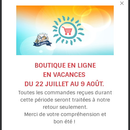
Ma journée
DÉJEUNERS
DÎNER & LUNCHS
COLLATIONS
SOUPERS
DESSERTS
BOUTIQUE EN LIGNE
EN VACANCES
Alimentation
DU 22 JUILLET AU 9 AOÛT.
VÉGÉTALIENNE
Toutes les commandes reçues durant
VÉGÉTARIENNE
cette période seront traitées à notre
HYPOTOXIQUE
retour seulement.
Merci de votre compréhension et
bon été !
Toutes nos recettes sont :