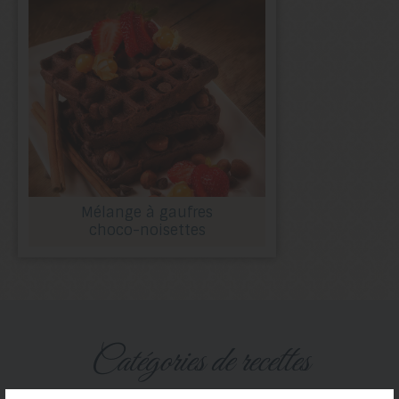
Mélange à gaufres
choco-noisettes
catégories de recettes