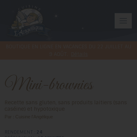
BOUTIQUE EN LIGNE EN VACANCES DU 22 JUILLET AU
9 AOÛT.
Détails
Mini-brownies
Recette sans gluten, sans produits laitiers (sans
caséine) et hypotoxique
Par : Cuisine l'Angélique
RENDEMENT :
24