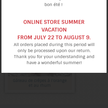
Gâteau épicé
bon été !
poires et gingembre
ONLINE STORE SUMMER
VACATION
FROM JULY 22 TO AUGUST 9.
All orders placed during this period will
only be processed upon our return.
Thank you for your understanding and
have a wonderful summer!
Gâteau de crêpes à l’orange
et au rhum