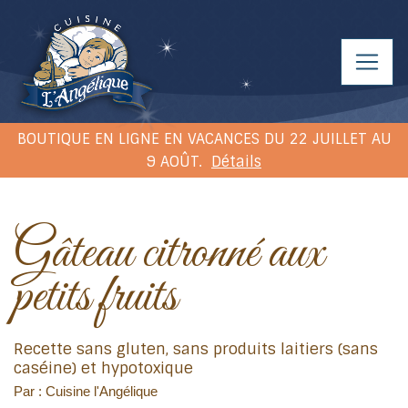
BOUTIQUE EN LIGNE EN VACANCES DU 22 JUILLET AU
9 AOÛT.
Détails
Gâteau citronné aux
petits fruits
Recette sans gluten, sans produits laitiers (sans
caséine) et hypotoxique
Par : Cuisine l'Angélique