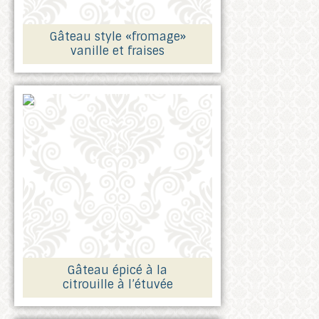
Gâteau style «fromage»
vanille et fraises
Gâteau épicé à la
citrouille à l’étuvée