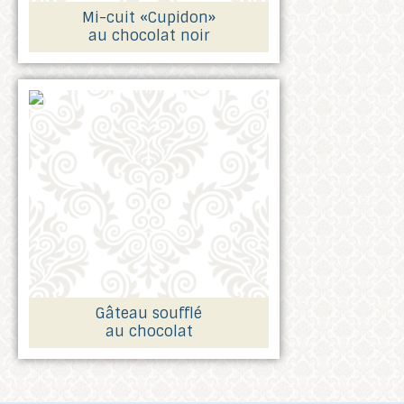
Mi-cuit «Cupidon»
au chocolat noir
Gâteau soufflé
au chocolat